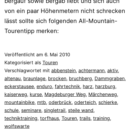
bergauf sowie bergab liebt und sich auch
von ein paar Höhenmetern nicht schrecken
lässt sollte sich folgenden All-Mountain-
Tourentipp merken:
Veröffentlicht am
6. Mai 2010
Kategorisiert als
Touren
Verschlagwortet mit
abbenstein
,
achtermann
,
aktiv
,
altenau
,
braunlage
,
brocken
,
bruchberg
,
Dammgraben
,
eckerstausee
,
enduro
,
fahrtechnik
,
harz
,
harzburg
,
kaiserweg
,
kurse
,
Magdeburger Weg
,
Märchenweg
,
mountainbike
,
mtb
,
oderbrück
,
oderteich
,
schierke
,
schule
,
seminare
,
singletrail
,
steile wand
,
techniktraining
,
torfhaus
,
Touren
,
trails
,
training
,
wolfswarte