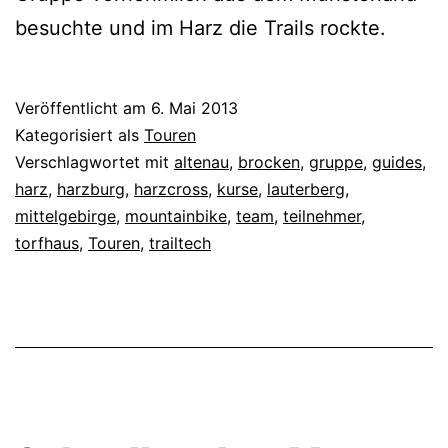
besuchte und im Harz die Trails rockte.
Veröffentlicht am
6. Mai 2013
Kategorisiert als
Touren
Verschlagwortet mit
altenau
,
brocken
,
gruppe
,
guides
,
harz
,
harzburg
,
harzcross
,
kurse
,
lauterberg
,
mittelgebirge
,
mountainbike
,
team
,
teilnehmer
,
torfhaus
,
Touren
,
trailtech