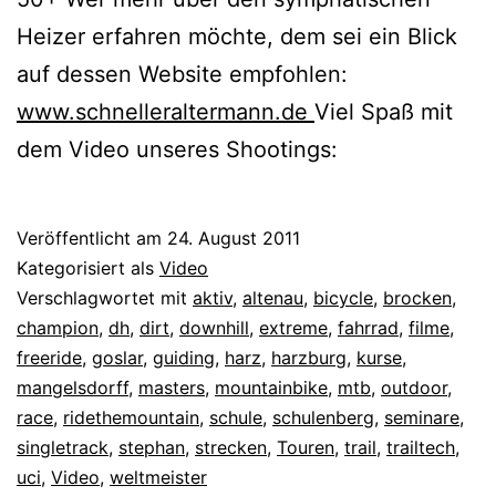
Heizer erfahren möchte, dem sei ein Blick
auf dessen Website empfohlen:
www.schnelleraltermann.de
Viel Spaß mit
dem Video unseres Shootings:
Veröffentlicht am
24. August 2011
Kategorisiert als
Video
Verschlagwortet mit
aktiv
,
altenau
,
bicycle
,
brocken
,
champion
,
dh
,
dirt
,
downhill
,
extreme
,
fahrrad
,
filme
,
freeride
,
goslar
,
guiding
,
harz
,
harzburg
,
kurse
,
mangelsdorff
,
masters
,
mountainbike
,
mtb
,
outdoor
,
race
,
ridethemountain
,
schule
,
schulenberg
,
seminare
,
singletrack
,
stephan
,
strecken
,
Touren
,
trail
,
trailtech
,
uci
,
Video
,
weltmeister