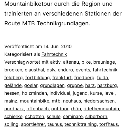
Mountainbiketour durch die Region und
trainierten an verschiedenen Stationen der
Route MTB Technikgrundlagen.
Veröffentlicht am
14. Juni 2010
Kategorisiert als
Fahrtechnik
Verschlagwortet mit
aktiv
,
altenau
,
bike
,
braunlage
,
brocken
,
clausthal
,
dslv
,
enduro
,
events
,
fahrtechnik
,
feldberg
,
fortbildung
,
frankfurt
,
friedberg
,
fulda
,
gelände
,
goslar
,
grundlagen
,
gruppe
,
harz
,
harzburg
,
hessen
,
holzminden
,
individual
,
jugend
,
kurse
,
level
,
mainz
,
mountainbike
,
mtb
,
neuhaus
,
niedersachsen
,
nordharz
,
offenbach
,
outdoor
,
rhön
,
ridethemountain
,
schierke
,
schotten
,
schule
,
seminare
,
silberborn
,
solling
,
sportlehrer
,
taunus
,
techniktraining
,
torfhaus
,