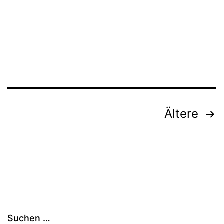
Seitennummerierung
Ältere
der
Beiträge
Suchen …