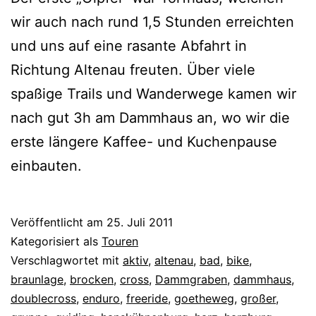
wir auch nach rund 1,5 Stunden erreichten
und uns auf eine rasante Abfahrt in
Richtung Altenau freuten. Über viele
spaßige Trails und Wanderwege kamen wir
nach gut 3h am Dammhaus an, wo wir die
erste längere Kaffee- und Kuchenpause
einbauten.
Veröffentlicht am
25. Juli 2011
Kategorisiert als
Touren
Verschlagwortet mit
aktiv
,
altenau
,
bad
,
bike
,
braunlage
,
brocken
,
cross
,
Dammgraben
,
dammhaus
,
doublecross
,
enduro
,
freeride
,
goetheweg
,
großer
,