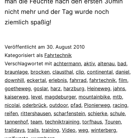
man die Feuchte nach den ersten 30min
nicht mehr und der Tag wurde noch
ziemlich spaßig!
Veröffentlicht am
30. August 2010
Kategorisiert als
Fahrtechnik
Verschlagwortet mit
achtermann
,
aktiv
,
altenau
,
bad
,
braunlage
,
brocken
,
clausthal
,
clip
,
continental
,
daniel
,
downhill
,
eckertal
,
erlebnis
,
fahrrad
,
fahrtechnik
,
film
,
goetheweg
,
goslar
,
harz
,
harzburg
,
Heineweg
,
jahns
,
kaiserweg
,
level
,
magdeburger
,
mountainbike
,
mtb
,
nicolai
,
oderbrück
,
outdoor
,
pfad
,
Pionierweg
,
racing
,
reifen
,
rittershausen
,
scharfenstein
,
schierke
,
schule
,
tannenhof
,
team
,
techniktraining
,
torfhaus
,
Touren
,
traildays
,
trails
,
training
,
Video
,
weg
,
winterberg
,