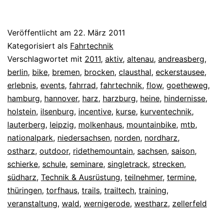
Veröffentlicht am
22. März 2011
Kategorisiert als
Fahrtechnik
Verschlagwortet mit
2011
,
aktiv
,
altenau
,
andreasberg
,
berlin
,
bike
,
bremen
,
brocken
,
clausthal
,
eckerstausee
,
erlebnis
,
events
,
fahrrad
,
fahrtechnik
,
flow
,
goetheweg
,
hamburg
,
hannover
,
harz
,
harzburg
,
heine
,
hindernisse
,
holstein
,
ilsenburg
,
incentive
,
kurse
,
kurventechnik
,
lauterberg
,
leipzig
,
molkenhaus
,
mountainbike
,
mtb
,
nationalpark
,
niedersachsen
,
norden
,
nordharz
,
ostharz
,
outdoor
,
ridethemountain
,
sachsen
,
saison
,
schierke
,
schule
,
seminare
,
singletrack
,
strecken
,
südharz
,
Technik & Ausrüstung
,
teilnehmer
,
termine
,
thüringen
,
torfhaus
,
trails
,
trailtech
,
training
,
veranstaltung
,
wald
,
wernigerode
,
westharz
,
zellerfeld