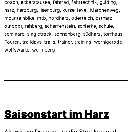
coach
,
eckerstausee
,
fahrrad
,
fahrtechnik
,
guiding
,
harz
,
harzburg
,
ilsenburg
,
kurse
,
level
,
Märchenweg
,
mountainbike
,
mtb
,
nordharz
,
oderteich
,
ostharz
,
outdoor
,
rehberg
,
scharfenstein
,
schierke
,
schule
,
seminare
,
singletrack
,
sonnenberg
,
südharz
,
torfhaus
,
Touren
,
traildays
,
trails
,
trainer
,
training
,
wernigerode
,
wolfswarte
,
wurmberg
Saisonstart im Harz
Als wir am Donnerstag die Strecken und