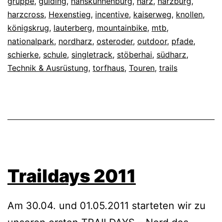
gruppe
,
guiding
,
hanskühnenburg
,
harz
,
harzburg
,
harzcross
,
Hexenstieg
,
incentive
,
kaiserweg
,
knollen
,
königskrug
,
lauterberg
,
mountainbike
,
mtb
,
nationalpark
,
nordharz
,
osteroder
,
outdoor
,
pfade
,
schierke
,
schule
,
singletrack
,
stöberhai
,
südharz
,
Technik & Ausrüstung
,
torfhaus
,
Touren
,
trails
Traildays 2011
Am 30.04. und 01.05.2011 starteten wir zu