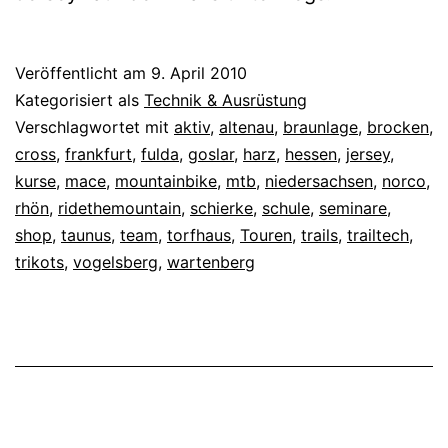
Veröffentlicht am
9. April 2010
Kategorisiert als
Technik & Ausrüstung
Verschlagwortet mit
aktiv
,
altenau
,
braunlage
,
brocken
,
cross
,
frankfurt
,
fulda
,
goslar
,
harz
,
hessen
,
jersey
,
kurse
,
mace
,
mountainbike
,
mtb
,
niedersachsen
,
norco
,
rhön
,
ridethemountain
,
schierke
,
schule
,
seminare
,
shop
,
taunus
,
team
,
torfhaus
,
Touren
,
trails
,
trailtech
,
trikots
,
vogelsberg
,
wartenberg