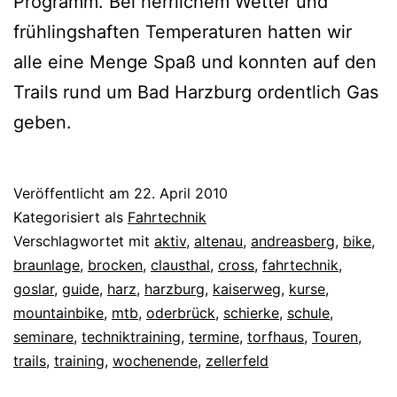
Programm. Bei herrlichem Wetter und
frühlingshaften Temperaturen hatten wir
alle eine Menge Spaß und konnten auf den
Trails rund um Bad Harzburg ordentlich Gas
geben.
Veröffentlicht am
22. April 2010
Kategorisiert als
Fahrtechnik
Verschlagwortet mit
aktiv
,
altenau
,
andreasberg
,
bike
,
braunlage
,
brocken
,
clausthal
,
cross
,
fahrtechnik
,
goslar
,
guide
,
harz
,
harzburg
,
kaiserweg
,
kurse
,
mountainbike
,
mtb
,
oderbrück
,
schierke
,
schule
,
seminare
,
techniktraining
,
termine
,
torfhaus
,
Touren
,
trails
,
training
,
wochenende
,
zellerfeld