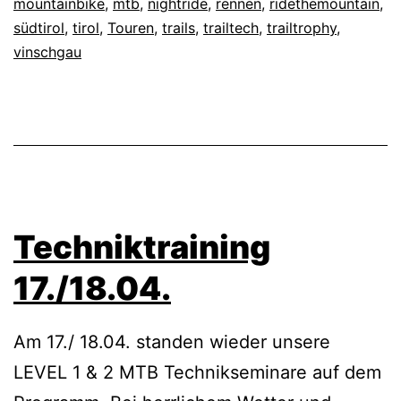
mountainbike
,
mtb
,
nightride
,
rennen
,
ridethemountain
,
südtirol
,
tirol
,
Touren
,
trails
,
trailtech
,
trailtrophy
,
vinschgau
Techniktraining
17./18.04.
Am 17./ 18.04. standen wieder unsere
LEVEL 1 & 2 MTB Technikseminare auf dem