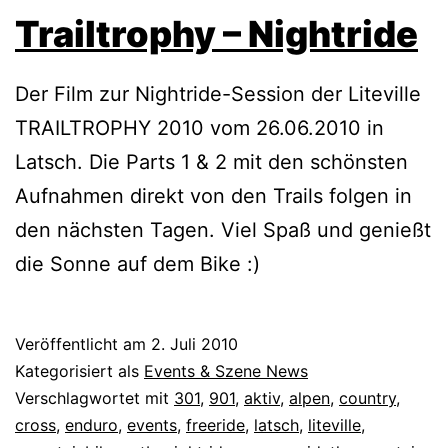
Trailtrophy – Nightride
Der Film zur Nightride-Session der Liteville
TRAILTROPHY 2010 vom 26.06.2010 in
Latsch. Die Parts 1 & 2 mit den schönsten
Aufnahmen direkt von den Trails folgen in
den nächsten Tagen. Viel Spaß und genießt
die Sonne auf dem Bike :)
Veröffentlicht am
2. Juli 2010
Kategorisiert als
Events & Szene News
Verschlagwortet mit
301
,
901
,
aktiv
,
alpen
,
country
,
cross
,
enduro
,
events
,
freeride
,
latsch
,
liteville
,