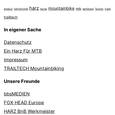
harz
mountainbike
mtb
enduro
fahrtechnik
kurse
seminare
Touren
trails
trailtech
In eigener Sache
Datenschutz
Ein Harz Für MTB
Impressum
TRAILTECH Mountainbiking
Unsere Freunde
bbsMEDIEN
FOX HEAD Europe
HARZ BnB Werkmeister