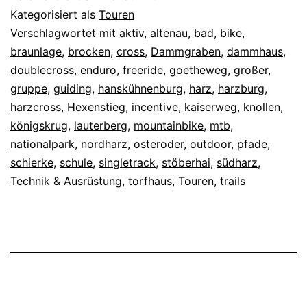
Kategorisiert als
Touren
Verschlagwortet mit
aktiv
,
altenau
,
bad
,
bike
,
braunlage
,
brocken
,
cross
,
Dammgraben
,
dammhaus
,
doublecross
,
enduro
,
freeride
,
goetheweg
,
großer
,
gruppe
,
guiding
,
hanskühnenburg
,
harz
,
harzburg
,
harzcross
,
Hexenstieg
,
incentive
,
kaiserweg
,
knollen
,
königskrug
,
lauterberg
,
mountainbike
,
mtb
,
nationalpark
,
nordharz
,
osteroder
,
outdoor
,
pfade
,
schierke
,
schule
,
singletrack
,
stöberhai
,
südharz
,
Technik & Ausrüstung
,
torfhaus
,
Touren
,
trails