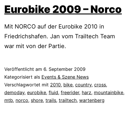
Eurobike 2009 – Norco
Mit NORCO auf der Eurobike 2010 in
Friedrichshafen. Jan vom Trailtech Team
war mit von der Partie.
Veröffentlicht am
6. September 2009
Kategorisiert als
Events & Szene News
Verschlagwortet mit
2010
,
bike
,
country
,
cross
,
demoday
,
eurobike
,
fluid
,
freerider
,
harz
,
mountainbike
,
mtb
,
norco
,
shore
,
trails
,
trailtech
,
wartenberg