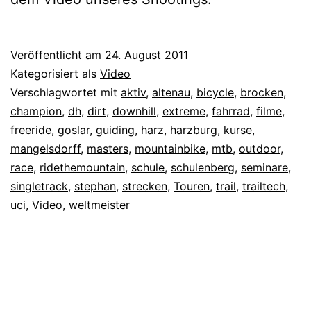
Veröffentlicht am
24. August 2011
Kategorisiert als
Video
Verschlagwortet mit
aktiv
,
altenau
,
bicycle
,
brocken
,
champion
,
dh
,
dirt
,
downhill
,
extreme
,
fahrrad
,
filme
,
freeride
,
goslar
,
guiding
,
harz
,
harzburg
,
kurse
,
mangelsdorff
,
masters
,
mountainbike
,
mtb
,
outdoor
,
race
,
ridethemountain
,
schule
,
schulenberg
,
seminare
,
singletrack
,
stephan
,
strecken
,
Touren
,
trail
,
trailtech
,
uci
,
Video
,
weltmeister