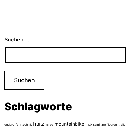
Suchen …
Schlagworte
harz
mountainbike
mtb
enduro
fahrtechnik
kurse
seminare
Touren
trails