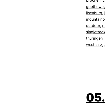
brocken
,
c
goethewe
ilsenburg
,
mountainb
outdoor
,
r
singletrac
thüringen
,
westharz
,
05.