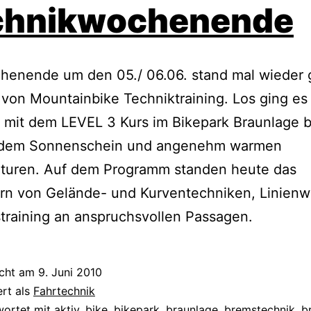
chnikwochenende
henende um den 05./ 06.06. stand mal wieder 
von Mountainbike Techniktraining. Los ging es
 mit dem LEVEL 3 Kurs im Bikepark Braunlage b
ndem Sonnenschein und angenehm warmen
turen. Auf dem Programm standen heute das
ern von Gelände- und Kurventechniken, Linienw
training an anspruchsvollen Passagen.
icht am
9. Juni 2010
ert als
Fahrtechnik
wortet mit
aktiv
,
bike
,
bikepark
,
braunlage
,
bremstechnik
,
b