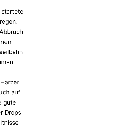
 startete
lregen.
 Abbruch
einem
seilbahn
kamen
 Harzer
auch auf
e gute
r Drops
ltnisse