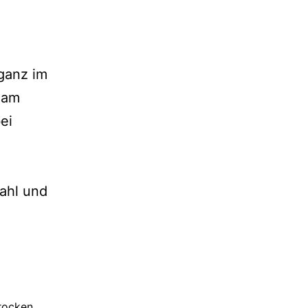
ganz im
 am
ei
ahl und
rocken
,