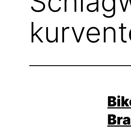
Schlagw
kurvent
Bi
Br