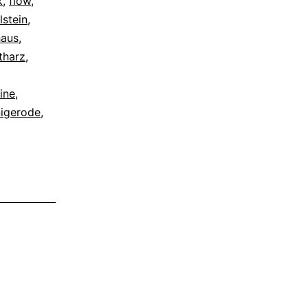
k
,
flow
,
lstein
,
aus
,
tharz
,
ine
,
igerode
,