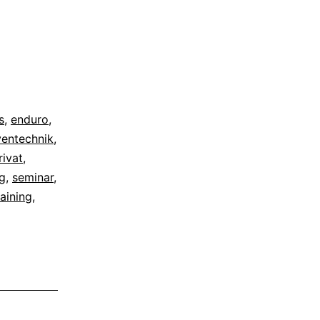
s
,
enduro
,
ventechnik
,
rivat
,
ng
,
seminar
,
raining
,