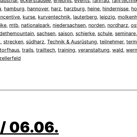
lausthal
,
eckerstausee
,
erlebnis
,
events
,
fahrrad
,
fahrtechni
g
,
hamburg
,
hannover
,
harz
,
harzburg
,
heine
,
hindernisse
,
ho
incentive
,
kurse
,
kurventechnik
,
lauterberg
,
leipzig
,
molkenh
ike
,
mtb
,
nationalpark
,
niedersachsen
,
norden
,
nordharz
,
os
idethemountain
,
sachsen
,
saison
,
schierke
,
schule
,
seminare
,
k
,
strecken
,
südharz
,
Technik & Ausrüstung
,
teilnehmer
,
term
torfhaus
,
trails
,
trailtech
,
training
,
veranstaltung
,
wald
,
wern
zellerfeld
/ 06.06.