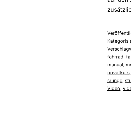
zusätzli
Veröffentl
Kategorisi
Verschlag
fahrrad
,
fa
manual
,
mo
privatkurs
srünge
,
st
Video
,
vid