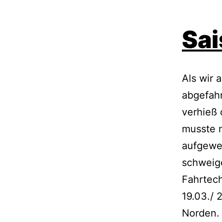
Sai
Als wir 
abgefahr
verhieß 
musste 
aufgewe
schweige
Fahrtec
19.03./ 
Norden. 