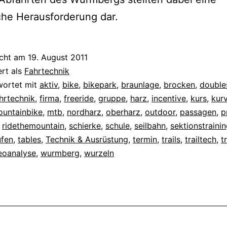
che Herausforderung dar.
icht am
19. August 2011
ert als
Fahrtechnik
wortet mit
aktiv
,
bike
,
bikepark
,
braunlage
,
brocken
,
double
hrtechnik
,
firma
,
freeride
,
gruppe
,
harz
,
incentive
,
kurs
,
kur
untainbike
,
mtb
,
nordharz
,
oberharz
,
outdoor
,
passagen
,
p
,
ridethemountain
,
schierke
,
schule
,
seilbahn
,
sektionstraini
ufen
,
tables
,
Technik & Ausrüstung
,
termin
,
trails
,
trailtech
,
t
eoanalyse
,
wurmberg
,
wurzeln