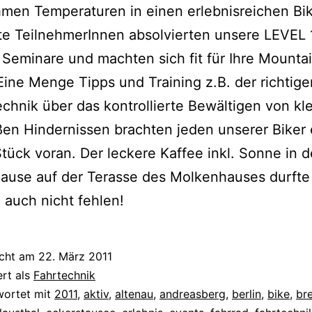
en Temperaturen in einen erlebnisreichen Bik
te TeilnehmerInnen absolvierten unsere LEVEL 
Seminare und machten sich fit für Ihre Mounta
Eine Menge Tipps und Training z.B. der richtige
chnik über das kontrollierte Bewältigen von kl
en Hindernissen brachten jeden unserer Biker 
tück voran. Der leckere Kaffee inkl. Sonne in d
ause auf der Terasse des Molkenhauses durfte
h auch nicht fehlen!
icht am
22. März 2011
ert als
Fahrtechnik
wortet mit
2011
,
aktiv
,
altenau
,
andreasberg
,
berlin
,
bike
,
br