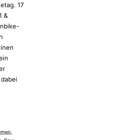
etag. 17
1 &
inbike-
n
einen
ein
er
 dabei
emen
,