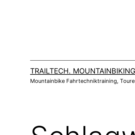
Zum
Inhalt
springen
TRAILTECH. MOUNTAINBIKING
Mountainbike Fahrtechniktraining, Tour