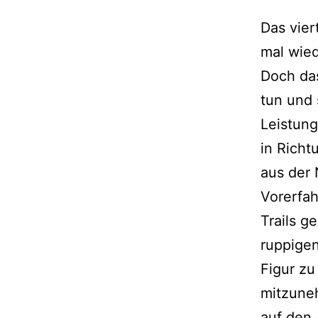
Das vier
mal wied
Doch das
tun und
Leistung
in Richt
aus der 
Vorerfah
Trails g
ruppigen
Figur z
mitzuneh
auf den 