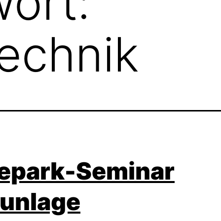
ort:
echnik
kepark-Seminar
aunlage