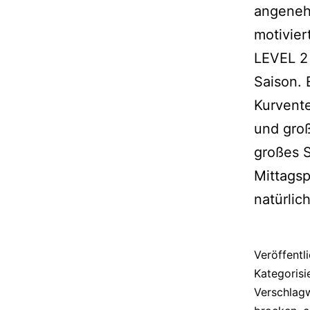
angenehm
motivier
LEVEL 2 
Saison. 
Kurvente
und groß
großes S
Mittagsp
natürlic
Veröffentl
Kategorisi
Verschlag