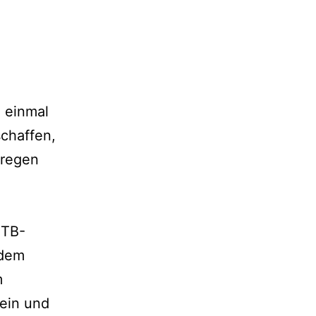
 einmal
schaffen,
lregen
MTB-
 dem
m
hein und