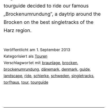
tourguide decided to ride our famous
„Brockenumrundung“, a daytrip around the
Brocken on the best singletracks of the
Harz region.
Veröffentlicht am
1. September 2013
Kategorisiert als
Touren
Verschlagwortet mit
braunlage
,
brocken
,
brockenumrundung
,
dänemark
,
denmark
,
guide
,
landscape
,
ride
,
schierke
,
schweden
,
singletracks
,
torfhaus
,
tour
,
tourguide