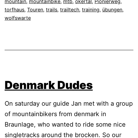
mountain
,
mountainbike
,
mtb
,
okertal
,
Pionierweg
,
torfhaus
,
Touren
,
trails
,
trailtech
,
training
,
übungen
,
wolfswarte
Denmark Dudes
On saturday our guide Jan met with a group
of mountainbikers from denmark in
Braunlage, who wanted to ride some nice
singletracks around the brocken. So our