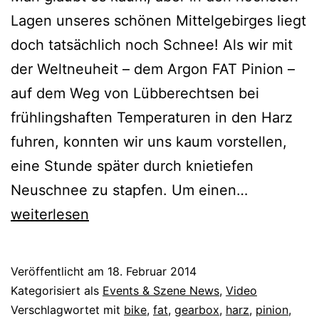
Lagen unseres schönen Mittelgebirges liegt
doch tatsächlich noch Schnee! Als wir mit
der Weltneuheit – dem Argon FAT Pinion –
auf dem Weg von Lübberechtsen bei
frühlingshaften Temperaturen in den Harz
fuhren, konnten wir uns kaum vorstellen,
eine Stunde später durch knietiefen
FAT
Neuschnee zu stapfen. Um einen…
Bike
weiterlesen
Action
im
Veröffentlicht am
18. Februar 2014
Harz
Kategorisiert als
Events & Szene News
,
Video
Verschlagwortet mit
bike
,
fat
,
gearbox
,
harz
,
pinion
,