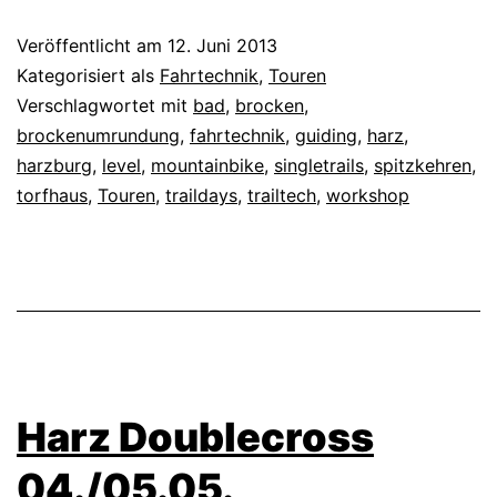
Veröffentlicht am
12. Juni 2013
Kategorisiert als
Fahrtechnik
,
Touren
Verschlagwortet mit
bad
,
brocken
,
brockenumrundung
,
fahrtechnik
,
guiding
,
harz
,
harzburg
,
level
,
mountainbike
,
singletrails
,
spitzkehren
,
torfhaus
,
Touren
,
traildays
,
trailtech
,
workshop
Harz Doublecross
04./05.05.