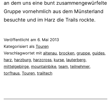
an dem uns eine bunt zusammengewürfelte
Gruppe vornehmlich aus dem Münsterland
besuchte und im Harz die Trails rockte.
Veröffentlicht am
6. Mai 2013
Kategorisiert als
Touren
Verschlagwortet mit
altenau
,
brocken
,
gruppe
,
guides
,
harz
,
harzburg
,
harzcross
,
kurse
,
lauterberg
,
mittelgebirge
,
mountainbike
,
team
,
teilnehmer
,
torfhaus
,
Touren
,
trailtech