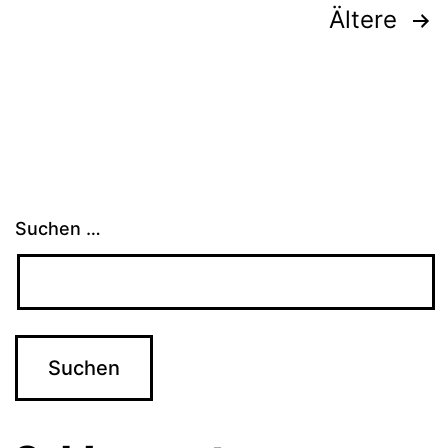
Seitennummerierung
Ältere
der
Beiträge
Suchen …