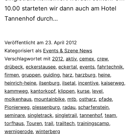
10.00 starteten wir dann auch am Hotel
Tannenhof durch…
Veröffentlicht am
23. April 2012
Kategorisiert als
Events & Szene News
Verschlagwortet mit
2012
,
aktiv
,
cemex
,
crew
,
drübeck
,
eckerstausee
,
eckertal
,
events
,
fahrtechnik
,
firmen
,
gruppen
,
guiding
,
harz
,
harzburg
,
heine
,
heinrich-heine
,
ilsenburg
,
ilsetal
,
incentive
,
kaiserweg
,
kammweg
,
kantorkopf
,
klippen
,
kurse
,
level
,
molkenhaus
,
mountainbike
,
mtb
,
ostharz
,
pfade
,
Pionierweg
,
plessenburg
,
radau
,
scharfenstein
,
seminare
,
singletrack
,
singletrail
,
tannenhof
,
team
,
torfhaus
,
Touren
,
trail
,
trailtech
,
trainingscamp
,
wernigerode
,
winterberg