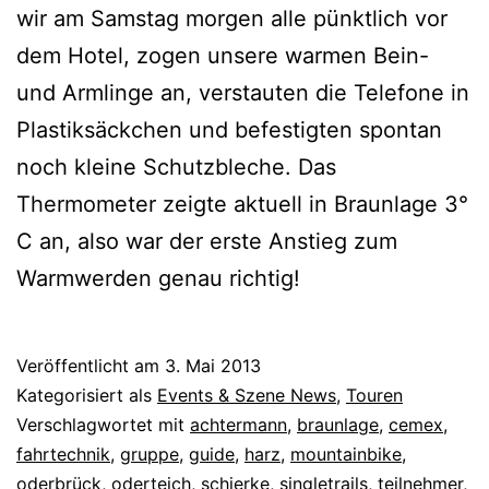
wir am Samstag morgen alle pünktlich vor
dem Hotel, zogen unsere warmen Bein-
und Armlinge an, verstauten die Telefone in
Plastiksäckchen und befestigten spontan
noch kleine Schutzbleche. Das
Thermometer zeigte aktuell in Braunlage 3°
C an, also war der erste Anstieg zum
Warmwerden genau richtig!
Veröffentlicht am
3. Mai 2013
Kategorisiert als
Events & Szene News
,
Touren
Verschlagwortet mit
achtermann
,
braunlage
,
cemex
,
fahrtechnik
,
gruppe
,
guide
,
harz
,
mountainbike
,
oderbrück
,
oderteich
,
schierke
,
singletrails
,
teilnehmer
,