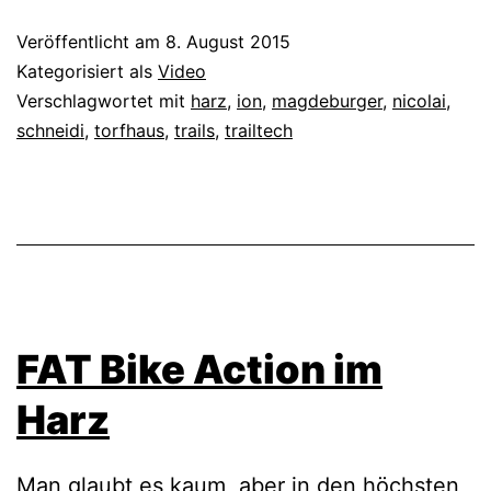
Veröffentlicht am
8. August 2015
Kategorisiert als
Video
Verschlagwortet mit
harz
,
ion
,
magdeburger
,
nicolai
,
schneidi
,
torfhaus
,
trails
,
trailtech
FAT Bike Action im
Harz
Man glaubt es kaum, aber in den höchsten