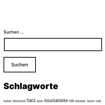
Suchen …
Schlagworte
harz
mountainbike
mtb
enduro
fahrtechnik
kurse
seminare
Touren
trails