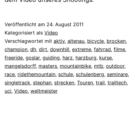
Veröffentlicht am
24. August 2011
Kategorisiert als
Video
Verschlagwortet mit
aktiv
,
altenau
,
bicycle
,
brocken
,
champion
,
dh
,
dirt
,
downhill
,
extreme
,
fahrrad
,
filme
,
freeride
,
goslar
,
guiding
,
harz
,
harzburg
,
kurse
,
mangelsdorff
,
masters
,
mountainbike
,
mtb
,
outdoor
,
race
,
ridethemountain
,
schule
,
schulenberg
,
seminare
,
singletrack
,
stephan
,
strecken
,
Touren
,
trail
,
trailtech
,
uci
,
Video
,
weltmeister