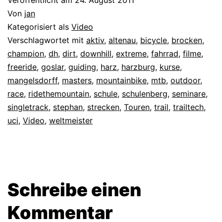
Von
jan
Kategorisiert als
Video
Verschlagwortet mit
aktiv
,
altenau
,
bicycle
,
brocken
,
champion
,
dh
,
dirt
,
downhill
,
extreme
,
fahrrad
,
filme
,
freeride
,
goslar
,
guiding
,
harz
,
harzburg
,
kurse
,
mangelsdorff
,
masters
,
mountainbike
,
mtb
,
outdoor
,
race
,
ridethemountain
,
schule
,
schulenberg
,
seminare
,
singletrack
,
stephan
,
strecken
,
Touren
,
trail
,
trailtech
,
uci
,
Video
,
weltmeister
Schreibe einen
Kommentar