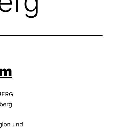
erg
am
-BERG
nberg
gion und