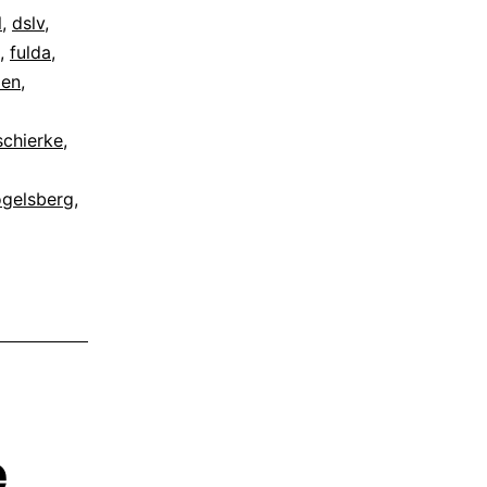
l
,
dslv
,
,
fulda
,
den
,
schierke
,
gelsberg
,
e