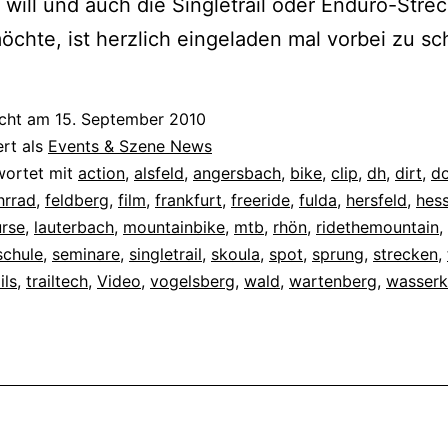
will und auch die Singletrail oder Enduro-Stre
öchte, ist herzlich eingeladen mal vorbei zu s
icht am
15. September 2010
ert als
Events & Szene News
wortet mit
action
,
alsfeld
,
angersbach
,
bike
,
clip
,
dh
,
dirt
,
do
hrrad
,
feldberg
,
film
,
frankfurt
,
freeride
,
fulda
,
hersfeld
,
hes
urse
,
lauterbach
,
mountainbike
,
mtb
,
rhön
,
ridethemountain
,
schule
,
seminare
,
singletrail
,
skoula
,
spot
,
sprung
,
strecken
,
ils
,
trailtech
,
Video
,
vogelsberg
,
wald
,
wartenberg
,
wasser