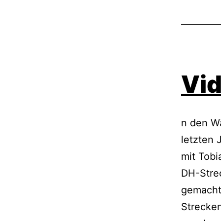
Vi
n den Wä
letzten 
mit Tobi
DH-Stre
gemacht.
Strecken