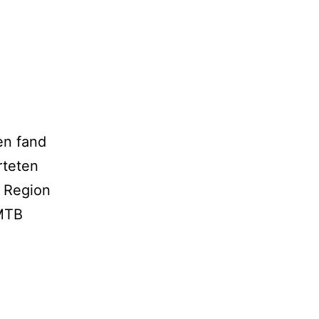
en fand
rteten
e Region
 MTB