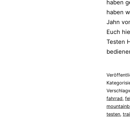
haben g
haben wi
Jahn vo
Euch hie
Testen H
bediene
Veröffentl
Kategorisi
Verschlag
fahrrad
,
fe
mountainb
testen
,
tra