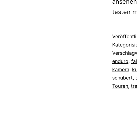
ansehen 
testen m
Veröffentl
Kategorisi
Verschlag
enduro
,
fa
kamera
,
k
schubert
,
Touren
,
tra