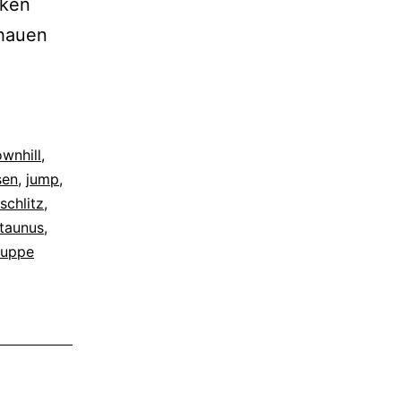
cken
chauen
wnhill
,
sen
,
jump
,
schlitz
,
taunus
,
kuppe