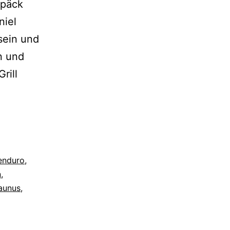
epäck
niel
sein und
n und
rill
enduro
,
n
,
aunus
,