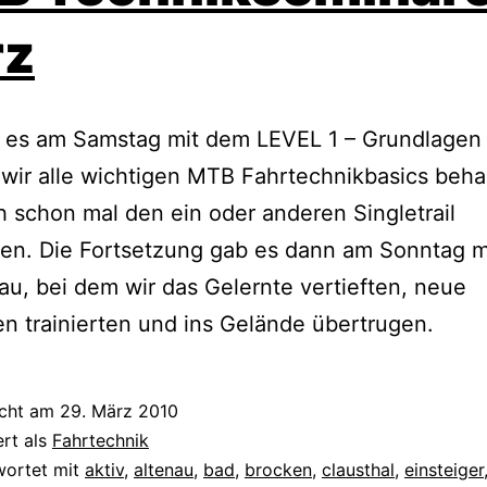
rz
 es am Samstag mit dem LEVEL 1 – Grundlagen 
wir alle wichtigen MTB Fahrtechnikbasics beh
 schon mal den ein oder anderen Singletrail
en. Die Fortsetzung gab es dann am Sonntag m
au, bei dem wir das Gelernte vertieften, neue
n trainierten und ins Gelände übertrugen.
icht am
29. März 2010
ert als
Fahrtechnik
wortet mit
aktiv
,
altenau
,
bad
,
brocken
,
clausthal
,
einsteiger