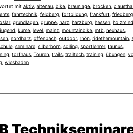
wortet mit
aktiv
,
altenau
,
bike
,
braunlage
,
brocken
,
claustha
ents
,
fahrtechnik
,
feldberg
,
fortbildung
,
frankfurt
,
friedberg
oslar
,
grundlagen
,
gruppe
,
harz
,
harzburg
,
hessen
,
holzmin
jugend
,
kurse
,
level
,
mainz
,
mountainbike
,
mtb
,
neuhaus
,
hsen
,
nordharz
,
offenbach
,
outdoor
,
rhön
,
ridethemountain
,
schule
,
seminare
,
silberborn
,
solling
,
sportlehrer
,
taunus
,
ining
,
torfhaus
,
Touren
,
trails
,
trailtech
,
training
,
übungen
,
vo
g
,
wiesbaden
B Technikseminar