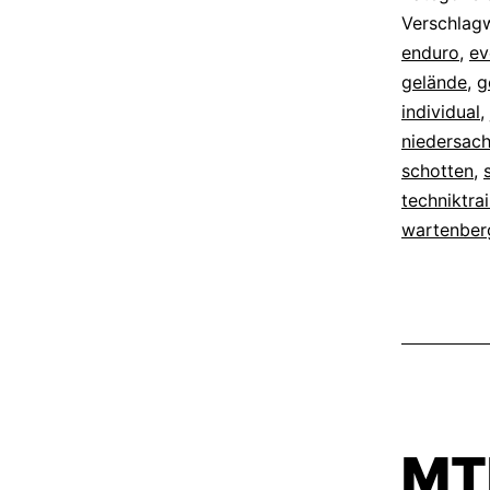
Verschlag
enduro
,
ev
gelände
,
g
individual
,
niedersac
schotten
,
techniktra
wartenber
MT