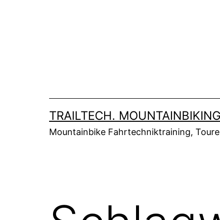
Zum
Inhalt
springen
TRAILTECH. MOUNTAINBIKING
Mountainbike Fahrtechniktraining, Tour