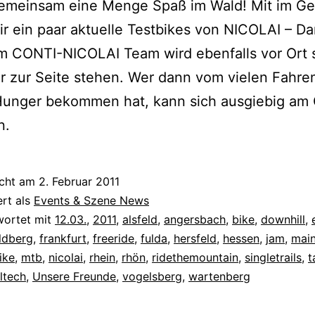
emeinsam eine Menge Spaß im Wald! Mit im G
r ein paar aktuelle Testbikes von NICOLAI – Da
m CONTI-NICOLAI Team wird ebenfalls vor Ort 
r zur Seite stehen. Wer dann vom vielen Fahre
unger bekommen hat, kann sich ausgiebig am G
n.
icht am
2. Februar 2011
ert als
Events & Szene News
wortet mit
12.03.
,
2011
,
alsfeld
,
angersbach
,
bike
,
downhill
,
ldberg
,
frankfurt
,
freeride
,
fulda
,
hersfeld
,
hessen
,
jam
,
mai
ike
,
mtb
,
nicolai
,
rhein
,
rhön
,
ridethemountain
,
singletrails
,
t
iltech
,
Unsere Freunde
,
vogelsberg
,
wartenberg