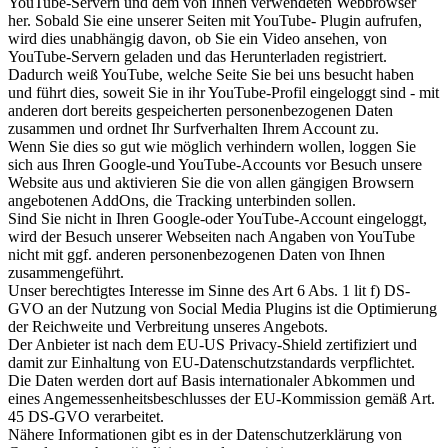
YouTube-Servern und dem von Ihnen verwendeten Webbrowser
her. Sobald Sie eine unserer Seiten mit YouTube- Plugin aufrufen,
wird dies unabhängig davon, ob Sie ein Video ansehen, von
YouTube-Servern geladen und das Herunterladen registriert.
Dadurch weiß YouTube, welche Seite Sie bei uns besucht haben
und führt dies, soweit Sie in ihr YouTube-Profil eingeloggt sind - mit
anderen dort bereits gespeicherten personenbezogenen Daten
zusammen und ordnet Ihr Surfverhalten Ihrem Account zu.
Wenn Sie dies so gut wie möglich verhindern wollen, loggen Sie
sich aus Ihren Google-und YouTube-Accounts vor Besuch unsere
Website aus und aktivieren Sie die von allen gängigen Browsern
angebotenen AddOns, die Tracking unterbinden sollen.
Sind Sie nicht in Ihren Google-oder YouTube-Account eingeloggt,
wird der Besuch unserer Webseiten nach Angaben von YouTube
nicht mit ggf. anderen personenbezogenen Daten von Ihnen
zusammengeführt.
Unser berechtigtes Interesse im Sinne des Art 6 Abs. 1 lit f) DS-
GVO an der Nutzung von Social Media Plugins ist die Optimierung
der Reichweite und Verbreitung unseres Angebots.
Der Anbieter ist nach dem EU-US Privacy-Shield zertifiziert und
damit zur Einhaltung von EU-Datenschutzstandards verpflichtet.
Die Daten werden dort auf Basis internationaler Abkommen und
eines Angemessenheitsbeschlusses der EU-Kommission gemäß Art.
45 DS-GVO verarbeitet.
Nähere Informationen gibt es in der Datenschutzerklärung von