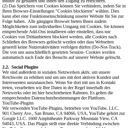
intuitiv zu gestalten und Ihnen den Zugang zu erleichtern.
(2) Das Speichern von Cookies können Sie verhindern, indem Sie in
Ihren Browser-Einstellungen "Cookies blockieren" wählen. Dies
kann aber eine Funktionseinschränkung unserer Website für Sie zur
Folge haben. Alle gängigen Browser bieten Ihnen zudem
Möglichkeiten zum individuellen Umgang mit Cookies. Sie können
entsprechende Add-Ons installieren oder einstellen, dass nur
Cookies von Drittanbietern blockiert werden, alle Cookies nach
Schließen des Browsers gelöscht werden oder dass Webseiten
generell keine Nutzeraktivitäten verfolgen dürfen (Do-Not-Track).
Die von uns ausschließlich gesetzten Session- Cookies werden
automatisch nach Ende des Besuchs auf unserer Website gelöscht.
2.2. Social Plugins
Wir sind außerdem in sozialen Netzwerken aktiv, um unsere
Reichweite zu erhöhen und um uns mit dort aktiven Kunden und
Interessenten auszutauschen. Wenn Sie dort mit uns in Kontakt
treten, verarbeiten wir Ihre Daten in der Regel innerhalb des
Netzwerks oder im hier beschriebenen Rahmen. Es gelten die
entsprechenden Datenschutzbestimmungen der Plattform.
YouTube-Plugins
Wir verwenden YouTube-Plugins, betrieben von YouTube, LLC,
901 Cherry Ave., San Bruno, CA 94066, USA, YouTube gehört zur
Google LLC. 1600 Amphitheatre Parkway Mountain View, CA
94043, USA. Das Plugin stellt eine direkte Verbindung zwischen