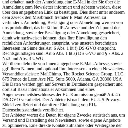
und erhalten nach der Anmeldung eine E-Mail in der Sie über die
Anmeldung zum Newsletter informiert und gebeten werden, diese
über den angegebenen Link zu bestätigen. Dies dient unter anderem
dem Zweck den Missbrauch fremder E-Mail-Adressen zu
verhindern. Anmeldung, Bestätigung oder Abmeldung werden von
uns protokolliert, das heißt Ihre IP-Adresse und der Zeitpunkt der
Anmeldung, sowie der Bestätigung oder Abmeldung gespeichert,
damit wir nachweisen können, dass Ihre Einwilligung den
rechtlichen Anforderungen entspricht, was unseren berechtigten
Interessen im Sinne des Art. 6 Abs. 1 lit f) DS-GVO entspricht.
Rechtsgrundlagen sind: Art 6 Abs. 1 lit a) DS-GVO und § 7 Abs. 2
Nr.3 und Abs. 3 UWG.
Wir übermitteln die von Ihnen angegebene E-Mail-Adresse, sowie
ggf. Ihren Namen und optional Ihre Interessen an einen Newsletter-
Versanddienstleister: MailChimp, The Rocket Science Group, LLC,
675 Ponce de Leon Ave NE, Suite 5000, Atlanta, GA 30308 USA
Die Daten werden ggf. auf Servern in Drittländern gespeichert und
dort auf Basis internationaler Abkommen und eines
Angemessenheitsbeschlusses der EU-Kommission gemäß Art. 45
DS-GVO verarbeitet. Der Anbieter ist nach dem EU-US Privacy-
Shield zertifiziert und damit zur Einhaltung von EU-
Datenschutzstandards verpflichtet.
Der Anbieter wertet die Daten für eigene Zwecke statistisch aus, um
Versand und Darstellung des Newsletters, sowie eigene Angebote
zu optimieren. Eine direkte Kontaktaufnahme oder Weitergabe der