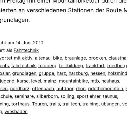
am Freitag mit einer Mountainbiketour durch di
nierten an verschiedenen Stationen der Route
grundlagen.
icht am
14. Juni 2010
ert als
Fahrtechnik
wortet mit
aktiv
,
altenau
,
bike
,
braunlage
,
brocken
,
claustha
ents
,
fahrtechnik
,
feldberg
,
fortbildung
,
frankfurt
,
friedberg
oslar
,
grundlagen
,
gruppe
,
harz
,
harzburg
,
hessen
,
holzmin
jugend
,
kurse
,
level
,
mainz
,
mountainbike
,
mtb
,
neuhaus
,
hsen
,
nordharz
,
offenbach
,
outdoor
,
rhön
,
ridethemountain
,
schule
,
seminare
,
silberborn
,
solling
,
sportlehrer
,
taunus
,
ining
,
torfhaus
,
Touren
,
trails
,
trailtech
,
training
,
übungen
,
vo
g
,
wiesbaden