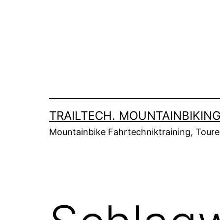
Zum
Inhalt
springen
TRAILTECH. MOUNTAINBIKING
Mountainbike Fahrtechniktraining, Tour