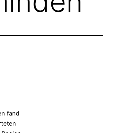
minden
en fand
rteten