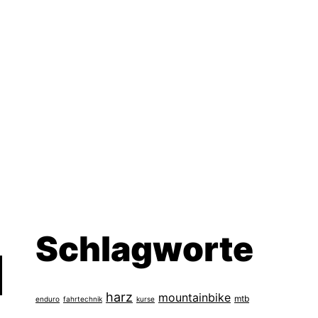
Schlagworte
harz
mountainbike
mtb
enduro
fahrtechnik
kurse