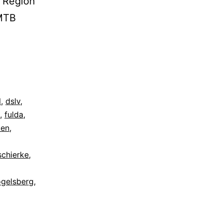
e Region
 MTB
l
,
dslv
,
,
fulda
,
den
,
schierke
,
gelsberg
,