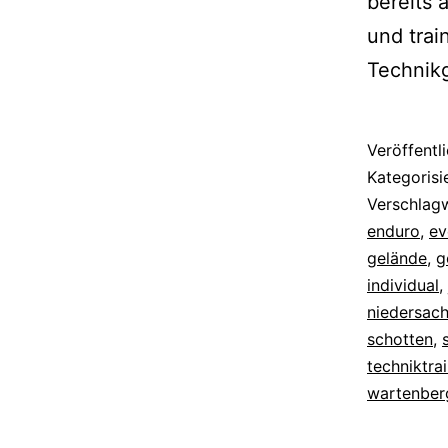
bereits 
und trai
Technik
Veröffentl
Kategorisi
Verschlag
enduro
,
ev
gelände
,
g
individual
,
niedersac
schotten
,
techniktra
wartenber