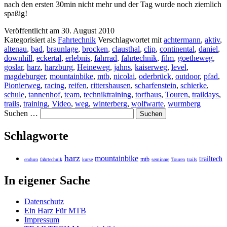
nach den ersten 30min nicht mehr und der Tag wurde noch ziemlich
spaßig!
Veröffentlicht am
30. August 2010
Kategorisiert als
Fahrtechnik
Verschlagwortet mit
achtermann
,
aktiv
,
altenau
,
bad
,
braunlage
,
brocken
,
clausthal
,
clip
,
continental
,
daniel
,
downhill
,
eckertal
,
erlebnis
,
fahrrad
,
fahrtechnik
,
film
,
goetheweg
,
goslar
,
harz
,
harzburg
,
Heineweg
,
jahns
,
kaiserweg
,
level
,
magdeburger
,
mountainbike
,
mtb
,
nicolai
,
oderbrück
,
outdoor
,
pfad
,
Pionierweg
,
racing
,
reifen
,
rittershausen
,
scharfenstein
,
schierke
,
schule
,
tannenhof
,
team
,
techniktraining
,
torfhaus
,
Touren
,
traildays
,
trails
,
training
,
Video
,
weg
,
winterberg
,
wolfwarte
,
wurmberg
Suchen …
Schlagworte
harz
mountainbike
trailtech
mtb
enduro
fahrtechnik
kurse
seminare
Touren
trails
In eigener Sache
Datenschutz
Ein Harz Für MTB
Impressum