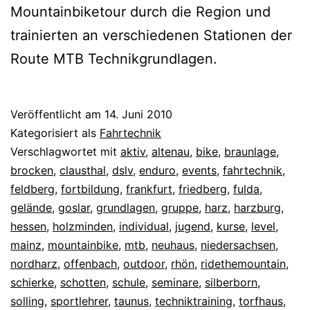
Mountainbiketour durch die Region und
trainierten an verschiedenen Stationen der
Route MTB Technikgrundlagen.
Veröffentlicht am
14. Juni 2010
Kategorisiert als
Fahrtechnik
Verschlagwortet mit
aktiv
,
altenau
,
bike
,
braunlage
,
brocken
,
clausthal
,
dslv
,
enduro
,
events
,
fahrtechnik
,
feldberg
,
fortbildung
,
frankfurt
,
friedberg
,
fulda
,
gelände
,
goslar
,
grundlagen
,
gruppe
,
harz
,
harzburg
,
hessen
,
holzminden
,
individual
,
jugend
,
kurse
,
level
,
mainz
,
mountainbike
,
mtb
,
neuhaus
,
niedersachsen
,
nordharz
,
offenbach
,
outdoor
,
rhön
,
ridethemountain
,
schierke
,
schotten
,
schule
,
seminare
,
silberborn
,
solling
,
sportlehrer
,
taunus
,
techniktraining
,
torfhaus
,