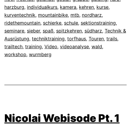
harzburg
,
individualkurs
,
kamera
,
kehren
,
kurse
,
kurventechnik
,
mountainbike
,
mtb
,
nordharz
,
ridethemountain
,
schierke
,
schule
,
sektionstraining
,
seminare
,
sieber
,
spaß
,
spitzkehren
,
südharz
,
Technik &
Ausrüstung
,
techniktraining
,
torfhaus
,
Touren
,
trails
,
trailtech
,
training
,
Video
,
videoanalyse
,
wald
,
workshop
,
wurmberg
Nicolai Webisode Pt. 1