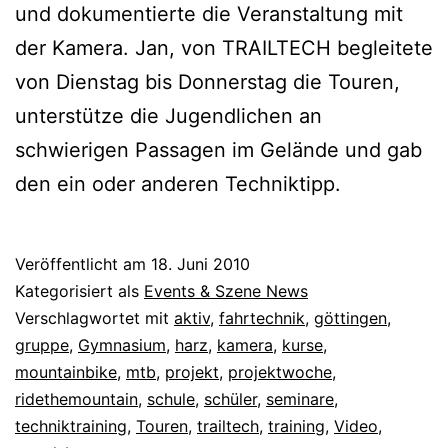
und dokumentierte die Veranstaltung mit
der Kamera. Jan, von TRAILTECH begleitete
von Dienstag bis Donnerstag die Touren,
unterstütze die Jugendlichen an
schwierigen Passagen im Gelände und gab
den ein oder anderen Techniktipp.
Veröffentlicht am
18. Juni 2010
Kategorisiert als
Events & Szene News
Verschlagwortet mit
aktiv
,
fahrtechnik
,
göttingen
,
gruppe
,
Gymnasium
,
harz
,
kamera
,
kurse
,
mountainbike
,
mtb
,
projekt
,
projektwoche
,
ridethemountain
,
schule
,
schüler
,
seminare
,
techniktraining
,
Touren
,
trailtech
,
training
,
Video
,