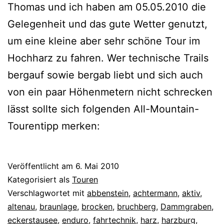
Thomas und ich haben am 05.05.2010 die
Gelegenheit und das gute Wetter genutzt,
um eine kleine aber sehr schöne Tour im
Hochharz zu fahren. Wer technische Trails
bergauf sowie bergab liebt und sich auch
von ein paar Höhenmetern nicht schrecken
lässt sollte sich folgenden All-Mountain-
Tourentipp merken:
Veröffentlicht am
6. Mai 2010
Kategorisiert als
Touren
Verschlagwortet mit
abbenstein
,
achtermann
,
aktiv
,
altenau
,
braunlage
,
brocken
,
bruchberg
,
Dammgraben
,
eckerstausee
,
enduro
,
fahrtechnik
,
harz
,
harzburg
,