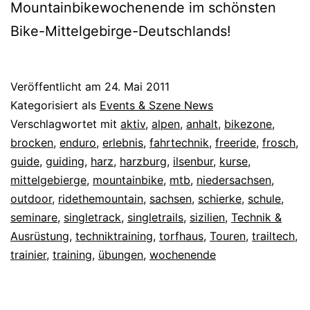
Mountainbikewochenende im schönsten
Bike-Mittelgebirge-Deutschlands!
Veröffentlicht am
24. Mai 2011
Kategorisiert als
Events & Szene News
Verschlagwortet mit
aktiv
,
alpen
,
anhalt
,
bikezone
,
brocken
,
enduro
,
erlebnis
,
fahrtechnik
,
freeride
,
frosch
,
guide
,
guiding
,
harz
,
harzburg
,
ilsenbur
,
kurse
,
mittelgebierge
,
mountainbike
,
mtb
,
niedersachsen
,
outdoor
,
ridethemountain
,
sachsen
,
schierke
,
schule
,
seminare
,
singletrack
,
singletrails
,
sizilien
,
Technik &
Ausrüstung
,
techniktraining
,
torfhaus
,
Touren
,
trailtech
,
trainier
,
training
,
übungen
,
wochenende