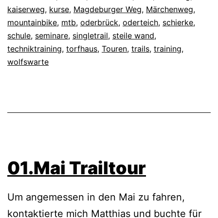
kaiserweg
,
kurse
,
Magdeburger Weg
,
Märchenweg
,
mountainbike
,
mtb
,
oderbrück
,
oderteich
,
schierke
,
schule
,
seminare
,
singletrail
,
steile wand
,
techniktraining
,
torfhaus
,
Touren
,
trails
,
training
,
wolfswarte
01.Mai Trailtour
Um angemessen in den Mai zu fahren,
kontaktierte mich Matthias und buchte für