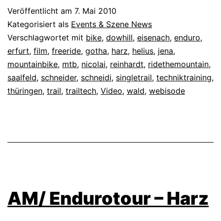
Pt.
Veröffentlicht am
7. Mai 2010
1
Kategorisiert als
Events & Szene News
Verschlagwortet mit
bike
,
dowhill
,
eisenach
,
enduro
,
erfurt
,
film
,
freeride
,
gotha
,
harz
,
helius
,
jena
,
mountainbike
,
mtb
,
nicolai
,
reinhardt
,
ridethemountain
,
saalfeld
,
schneider
,
schneidi
,
singletrail
,
techniktraining
,
thüringen
,
trail
,
trailtech
,
Video
,
wald
,
webisode
AM/ Endurotour – Harz