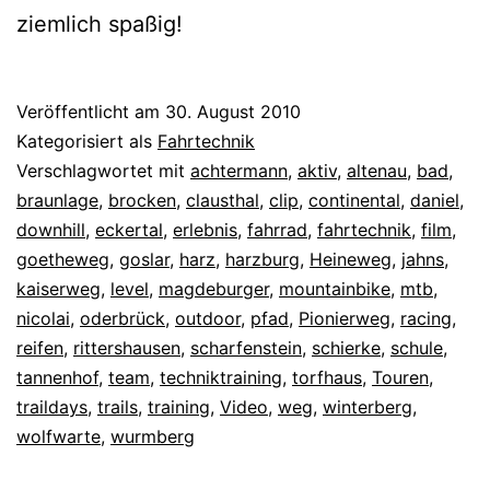
ziemlich spaßig!
Veröffentlicht am
30. August 2010
Kategorisiert als
Fahrtechnik
Verschlagwortet mit
achtermann
,
aktiv
,
altenau
,
bad
,
braunlage
,
brocken
,
clausthal
,
clip
,
continental
,
daniel
,
downhill
,
eckertal
,
erlebnis
,
fahrrad
,
fahrtechnik
,
film
,
goetheweg
,
goslar
,
harz
,
harzburg
,
Heineweg
,
jahns
,
kaiserweg
,
level
,
magdeburger
,
mountainbike
,
mtb
,
nicolai
,
oderbrück
,
outdoor
,
pfad
,
Pionierweg
,
racing
,
reifen
,
rittershausen
,
scharfenstein
,
schierke
,
schule
,
tannenhof
,
team
,
techniktraining
,
torfhaus
,
Touren
,
traildays
,
trails
,
training
,
Video
,
weg
,
winterberg
,
wolfwarte
,
wurmberg