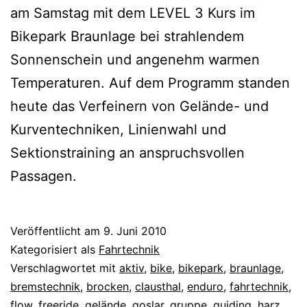
am Samstag mit dem LEVEL 3 Kurs im
Bikepark Braunlage bei strahlendem
Sonnenschein und angenehm warmen
Temperaturen. Auf dem Programm standen
heute das Verfeinern von Gelände- und
Kurventechniken, Linienwahl und
Sektionstraining an anspruchsvollen
Passagen.
Veröffentlicht am
9. Juni 2010
Kategorisiert als
Fahrtechnik
Verschlagwortet mit
aktiv
,
bike
,
bikepark
,
braunlage
,
bremstechnik
,
brocken
,
clausthal
,
enduro
,
fahrtechnik
,
flow
,
freeride
,
gelände
,
goslar
,
gruppe
,
guiding
,
harz
,