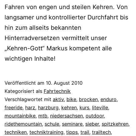
Fahren von engen und steilen Kehren. Von
langsamer und kontrollierter Durchfahrt bis
hin zum allseits bekannten
Hinterradversetzen vermittelt unser
„Kehren-Gott“ Markus kompetent alle
wichtigen Inhalte!
Veröffentlicht am
10. August 2010
Kategorisiert als
Fahrtechnik
Verschlagwortet mit
aktiv
,
bike
,
brocken
,
enduro
,
freeride
,
harz
,
harzburg
,
kehren
,
kurs
,
liteville
,
mountainbike
,
mtb
,
niedersachsen
,
outdoor
,
ridethemountain
,
schule
,
seminare
,
sieber
,
spitzkehren
,
techniken
,
techniktraining
,
tipps
,
trail
,
trailtech
,