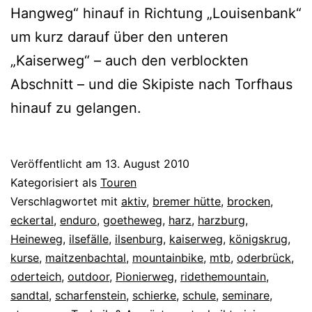
Hangweg“ hinauf in Richtung „Louisenbank“
um kurz darauf über den unteren
„Kaiserweg“ – auch den verblockten
Abschnitt – und die Skipiste nach Torfhaus
hinauf zu gelangen.
Veröffentlicht am
13. August 2010
Kategorisiert als
Touren
Verschlagwortet mit
aktiv
,
bremer hütte
,
brocken
,
eckertal
,
enduro
,
goetheweg
,
harz
,
harzburg
,
Heineweg
,
ilsefälle
,
ilsenburg
,
kaiserweg
,
königskrug
,
kurse
,
maitzenbachtal
,
mountainbike
,
mtb
,
oderbrück
,
oderteich
,
outdoor
,
Pionierweg
,
ridethemountain
,
sandtal
,
scharfenstein
,
schierke
,
schule
,
seminare
,