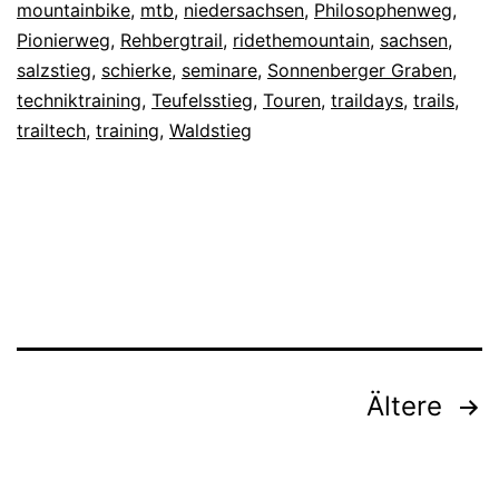
mountainbike
,
mtb
,
niedersachsen
,
Philosophenweg
,
Pionierweg
,
Rehbergtrail
,
ridethemountain
,
sachsen
,
salzstieg
,
schierke
,
seminare
,
Sonnenberger Graben
,
techniktraining
,
Teufelsstieg
,
Touren
,
traildays
,
trails
,
trailtech
,
training
,
Waldstieg
Seitennummerierung
Ältere
der