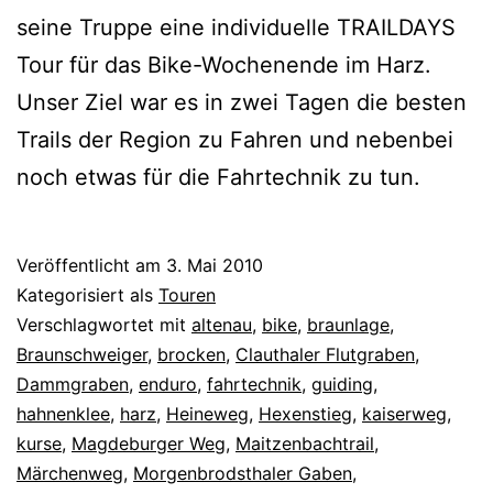
seine Truppe eine individuelle TRAILDAYS
Tour für das Bike-Wochenende im Harz.
Unser Ziel war es in zwei Tagen die besten
Trails der Region zu Fahren und nebenbei
noch etwas für die Fahrtechnik zu tun.
Veröffentlicht am
3. Mai 2010
Kategorisiert als
Touren
Verschlagwortet mit
altenau
,
bike
,
braunlage
,
Braunschweiger
,
brocken
,
Clauthaler Flutgraben
,
Dammgraben
,
enduro
,
fahrtechnik
,
guiding
,
hahnenklee
,
harz
,
Heineweg
,
Hexenstieg
,
kaiserweg
,
kurse
,
Magdeburger Weg
,
Maitzenbachtrail
,
Märchenweg
,
Morgenbrodsthaler Gaben
,