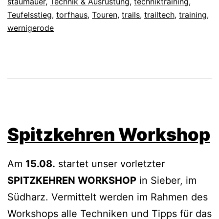
staumauer
,
Technik & Ausrüstung
,
techniktraining
,
Teufelsstieg
,
torfhaus
,
Touren
,
trails
,
trailtech
,
training
,
wernigerode
Spitzkehren Workshop
Am
15.08.
startet unser vorletzter
SPITZKEHREN WORKSHOP
in Sieber, im
Südharz. Vermittelt werden im Rahmen des
Workshops alle Techniken und Tipps für das