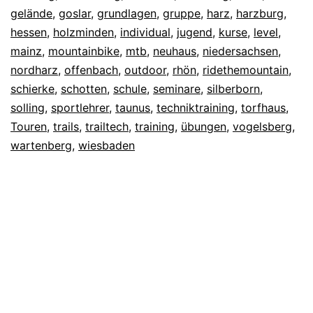
gelände
,
goslar
,
grundlagen
,
gruppe
,
harz
,
harzburg
,
hessen
,
holzminden
,
individual
,
jugend
,
kurse
,
level
,
mainz
,
mountainbike
,
mtb
,
neuhaus
,
niedersachsen
,
nordharz
,
offenbach
,
outdoor
,
rhön
,
ridethemountain
,
schierke
,
schotten
,
schule
,
seminare
,
silberborn
,
solling
,
sportlehrer
,
taunus
,
techniktraining
,
torfhaus
,
Touren
,
trails
,
trailtech
,
training
,
übungen
,
vogelsberg
,
wartenberg
,
wiesbaden