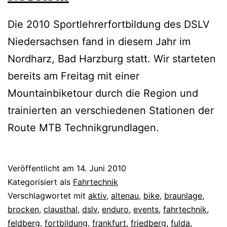
Die 2010 Sportlehrerfortbildung des DSLV
Niedersachsen fand in diesem Jahr im
Nordharz, Bad Harzburg statt. Wir starteten
bereits am Freitag mit einer
Mountainbiketour durch die Region und
trainierten an verschiedenen Stationen der
Route MTB Technikgrundlagen.
Veröffentlicht am
14. Juni 2010
Kategorisiert als
Fahrtechnik
Verschlagwortet mit
aktiv
,
altenau
,
bike
,
braunlage
,
brocken
,
clausthal
,
dslv
,
enduro
,
events
,
fahrtechnik
,
feldberg
,
fortbildung
,
frankfurt
,
friedberg
,
fulda
,