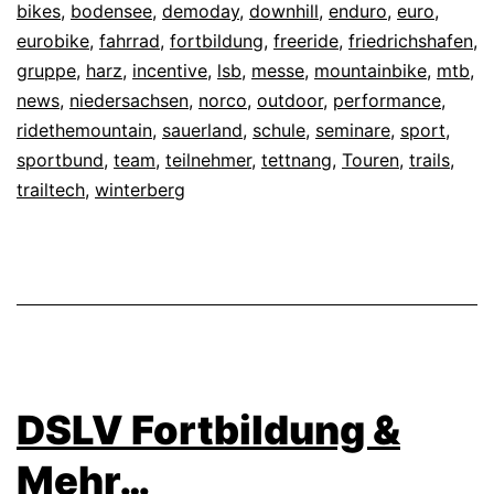
bikes
,
bodensee
,
demoday
,
downhill
,
enduro
,
euro
,
eurobike
,
fahrrad
,
fortbildung
,
freeride
,
friedrichshafen
,
gruppe
,
harz
,
incentive
,
lsb
,
messe
,
mountainbike
,
mtb
,
news
,
niedersachsen
,
norco
,
outdoor
,
performance
,
ridethemountain
,
sauerland
,
schule
,
seminare
,
sport
,
sportbund
,
team
,
teilnehmer
,
tettnang
,
Touren
,
trails
,
trailtech
,
winterberg
DSLV Fortbildung &
Mehr…