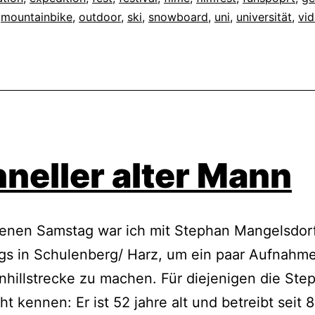
,
mountainbike
,
outdoor
,
ski
,
snowboard
,
uni
,
universität
,
vi
neller alter Mann
enen Samstag war ich mit Stephan Mangelsdor
gs in Schulenberg/ Harz, um ein paar Aufnahm
hillstrecke zu machen. Für diejenigen die Ste
ht kennen: Er ist 52 jahre alt und betreibt seit 