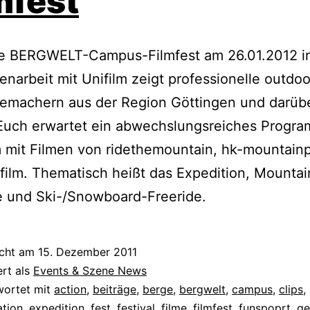
mfest
te BERGWELT-Campus-Filmfest am 26.01.2012 i
arbeit mit Unifilm zeigt professionelle outdoo
memachern aus der Region Göttingen und darüb
 Euch erwartet ein abwechslungsreiches Progra
mit Filmen von ridethemountain, hk-mountainp
ilm. Thematisch heißt das Expedition, Mountai
e und Ski-/Snowboard-Freeride.
icht am
15. Dezember 2011
ert als
Events & Szene News
wortet mit
action
,
beiträge
,
berge
,
bergwelt
,
campus
,
clips
,
tion
,
expedition
,
fest
,
festival
,
filme
,
filmfest
,
funspoprt
,
ge