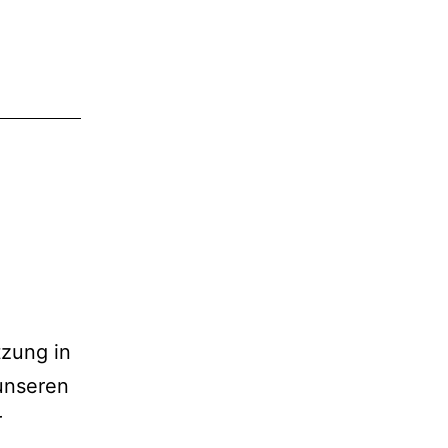
tzung in
unseren
r