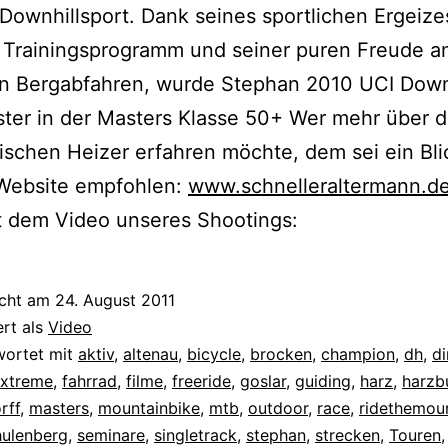
 Downhillsport. Dank seines sportlichen Ergeiz
m Trainingsprogramm und seiner puren Freude a
en Bergabfahren, wurde Stephan 2010 UCI Down
ter in der Masters Klasse 50+ Wer mehr über 
schen Heizer erfahren möchte, dem sei ein Bli
Website empfohlen:
www.schnelleraltermann.d
t dem Video unseres Shootings:
icht am
24. August 2011
ert als
Video
wortet mit
aktiv
,
altenau
,
bicycle
,
brocken
,
champion
,
dh
,
di
xtreme
,
fahrrad
,
filme
,
freeride
,
goslar
,
guiding
,
harz
,
harzb
rff
,
masters
,
mountainbike
,
mtb
,
outdoor
,
race
,
ridethemou
hulenberg
,
seminare
,
singletrack
,
stephan
,
strecken
,
Touren