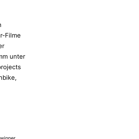
n
r-Filme
er
mm unter
rojects
nbike,
winner
,