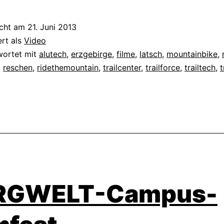
icht am
21. Juni 2013
ert als
Video
wortet mit
alutech
,
erzgebirge
,
filme
,
latsch
,
mountainbike
,
,
reschen
,
ridethemountain
,
trailcenter
,
trailforce
,
trailtech
,
t
RGWELT-Campus-