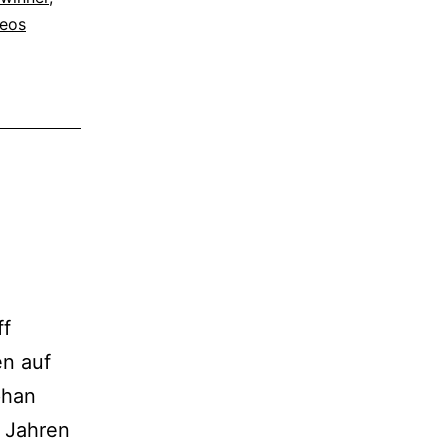
deos
ff
en auf
phan
8 Jahren