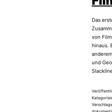
Fil
Das ers
Zusammen
von Fil
hinaus.
anderem 
und Geof
Slacklin
Veröffentl
Kategorisi
Verschlag
dokumenta