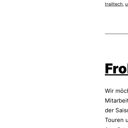
trailtech
,
u
Fro
Wir möc
Mitarbei
der Sai
Touren u