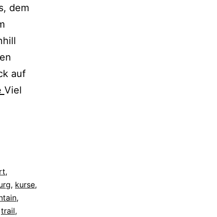
es, dem
m
hill
den
ck auf
e
Viel
rt
,
urg
,
kurse
,
ntain
,
,
trail
,