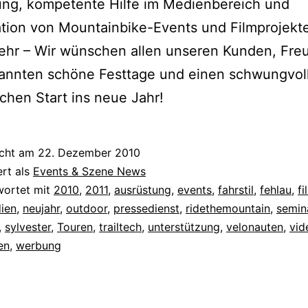
ung, kompetente Hilfe im Medienbereich und
tion von Mountainbike-Events und Filmprojekt
mehr – Wir wünschen allen unseren Kunden, Fr
annten schöne Festtage und einen schwungvol
ichen Start ins neue Jahr!
icht am
22. Dezember 2010
ert als
Events & Szene News
wortet mit
2010
,
2011
,
ausrüstung
,
events
,
fahrstil
,
fehlau
,
fi
ien
,
neujahr
,
outdoor
,
pressedienst
,
ridethemountain
,
semin
,
sylvester
,
Touren
,
trailtech
,
unterstützung
,
velonauten
,
vid
en
,
werbung