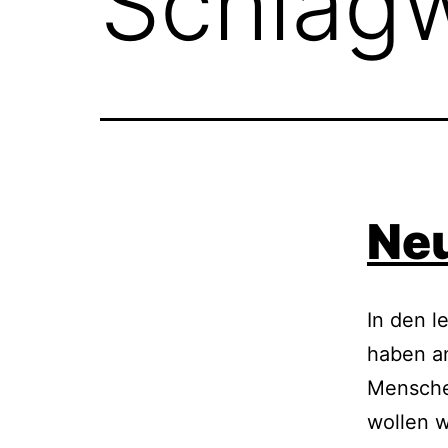
Schlag
Neu
In den l
haben a
Menschen
wollen w