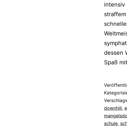
intensiv
straffe
schnell
Weltmeis
symphati
dessen 
Spaß mi
Veröffentl
Kategorisi
Verschlag
downhill
,
e
mangelsdo
schule
,
sc