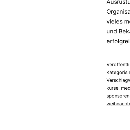
Ausrüst
Organisa
vieles 
und Bek
erfolgre
Veröffentl
Kategorisi
Verschlag
kurse
,
med
sponsoren
weihnacht