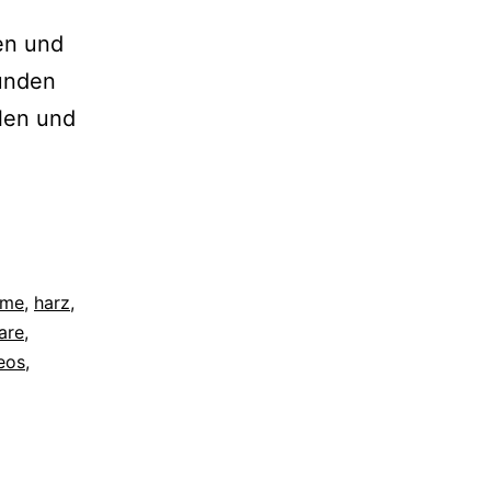
en und
eunden
len und
lme
,
harz
,
are
,
eos
,