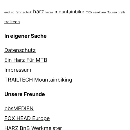
harz
mountainbike
mtb
enduro
fahrtechnik
kurse
seminare
Touren
trails
trailtech
In eigener Sache
Datenschutz
Ein Harz Für MTB
Impressum
TRAILTECH Mountainbiking
Unsere Freunde
bbsMEDIEN
FOX HEAD Europe
HARZ BnB Werkmeister