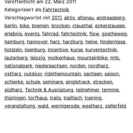
Veröffentlicht am
22. März 2011
Kategorisiert als
Fahrtechnik
Verschlagwortet mit
2011
,
aktiv
,
altenau
,
andreasberg
,
berlin
,
bike
,
bremen
,
brocken
,
clausthal
,
eckerstausee
,
erlebnis
,
events
,
fahrrad
,
fahrtechnik
,
flow
,
goetheweg
,
hamburg
,
hannover
,
harz
,
harzburg
,
heine
,
hindernisse
,
holstein
,
ilsenburg
,
incentive
,
kurse
,
kurventechnik
,
lauterberg
,
leipzig
,
molkenhaus
,
mountainbike
,
mtb
,
nationalpark
,
niedersachsen
,
norden
,
nordharz
,
ostharz
,
outdoor
,
ridethemountain
,
sachsen
,
saison
,
schierke
,
schule
,
seminare
,
singletrack
,
strecken
,
südharz
,
Technik & Ausrüstung
,
teilnehmer
,
termine
,
thüringen
,
torfhaus
,
trails
,
trailtech
,
training
,
veranstaltung
,
wald
,
wernigerode
,
westharz
,
zellerfeld