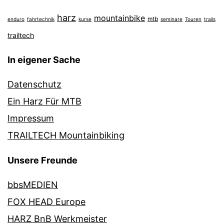
harz
mountainbike
mtb
enduro
fahrtechnik
kurse
seminare
Touren
trails
trailtech
In eigener Sache
Datenschutz
Ein Harz Für MTB
Impressum
TRAILTECH Mountainbiking
Unsere Freunde
bbsMEDIEN
FOX HEAD Europe
HARZ BnB Werkmeister