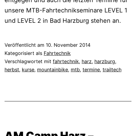
entgegen und auch die letzten Termine für
unsere MTB-Fahrtechnikseminare LEVEL 1
und LEVEL 2 in Bad Harzburg stehen an.
Veröffentlicht am
10. November 2014
Kategorisiert als
Fahrtechnik
Verschlagwortet mit
fahrtechnik
,
harz
,
harzburg
,
herbst
,
kurse
,
mountainbike
,
mtb
,
termine
,
trailtech
AM Camp Harz –