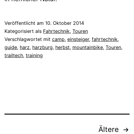
Veröffentlicht am
10. Oktober 2014
Kategorisiert als
Fahrtechnik
,
Touren
Verschlagwortet mit
camp
,
einsteiger
,
fahrtechnik
,
guide
,
harz
,
harzburg
,
herbst
,
mountainbike
,
Touren
,
trailtech
,
training
Seitennummerierung
Ältere