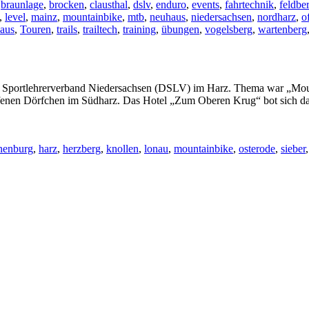
,
braunlage
,
brocken
,
clausthal
,
dslv
,
enduro
,
events
,
fahrtechnik
,
feldbe
,
level
,
mainz
,
mountainbike
,
mtb
,
neuhaus
,
niedersachsen
,
nordharz
,
o
haus
,
Touren
,
trails
,
trailtech
,
training
,
übungen
,
vogelsberg
,
wartenberg
hen Sportlehrerverband Niedersachsen (DSLV) im Harz. Thema war „Mo
fenen Dörfchen im Südharz. Das Hotel „Zum Oberen Krug“ bot sich da
nenburg
,
harz
,
herzberg
,
knollen
,
lonau
,
mountainbike
,
osterode
,
sieber