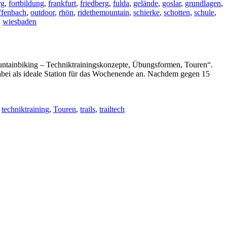
rg
,
fortbildung
,
frankfurt
,
friedberg
,
fulda
,
gelände
,
goslar
,
grundlagen
,
ffenbach
,
outdoor
,
rhön
,
ridethemountain
,
schierke
,
schotten
,
schule
,
,
wiesbaden
untainbiking – Techniktrainingskonzepte, Übungsformen, Touren“.
bei als ideale Station für das Wochenende an. Nachdem gegen 15
,
techniktraining
,
Touren
,
trails
,
trailtech