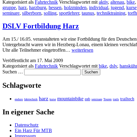
Kategorisiert als
Fahrtechnik
Verschlagwortet mit
aktiv
,
altenau
,
bike
gruppe
,
harz
,
harzburg
,
hessen
,
holzminden
,
individual
,
jugend
,
kurse
seminare
,
silberborn
,
solling
,
sportlehrer
,
taunus
,
techniktraining
,
torf
DSLV Fortbildung Harz
Am 15./ 16.05. veranstalteten wir eine Fortbildung für den Deutsc
Untergebracht waren wir in Herzberg-Lonau, einem kleinen verschla
DSLV
Uhr alle Teilnehmer eingetroffen…
weiterlesen
Fortbildung
Veröffentlicht am
17. Mai 2009
Harz
Kategorisiert als
Fahrtechnik
Verschlagwortet mit
bike
,
dslv
,
hansküh
Suchen …
Schlagworte
harz
mountainbike
trailtech
mtb
enduro
fahrtechnik
kurse
seminare
Touren
trails
In eigener Sache
Datenschutz
Ein Harz Für MTB
Impressum