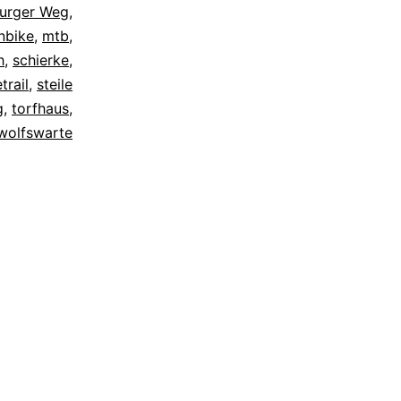
urger Weg
,
nbike
,
mtb
,
h
,
schierke
,
trail
,
steile
g
,
torfhaus
,
wolfswarte