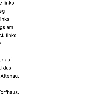
 links
eg
links
egs am
ck links
z
r auf
d das
 Altenau.
d
Torfhaus.