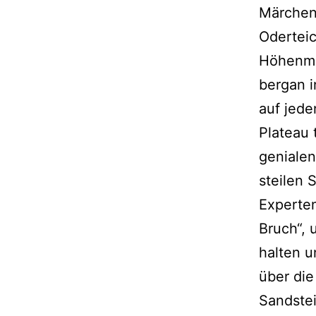
Märchen
Oderteic
Höhenmet
bergan i
auf jede
Plateau 
genialen
steilen 
Experte
Bruch“,
halten u
über die
Sandste