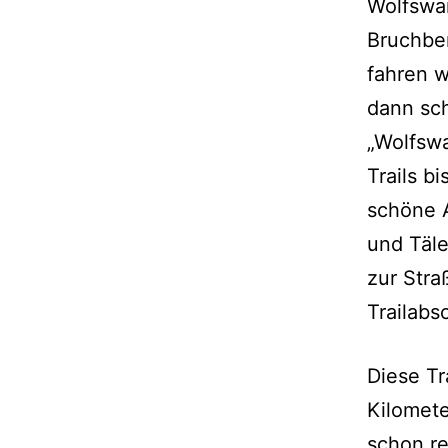
Wolfswa
Bruchbe
fahren w
dann sch
„Wolfswa
Trails b
schöne 
und Täle
zur Stra
Trailabs
Diese Tr
Kilometer
schon re