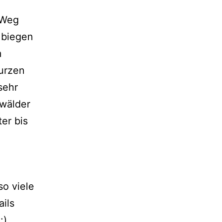
 Weg
 biegen
m
kurzen
sehr
wälder
er bis
so viele
ails
:)