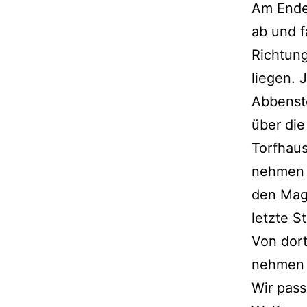
Am Ende 
ab und 
Richtung
liegen. 
Abbenste
über die
Torfhaus
nehmen 
den Mag
letzte S
Von dor
nehmen d
Wir pass