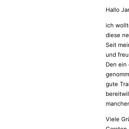
Hallo Ja
ich woll
diese ne
Seit mei
und freu
Den ein 
genommen
gute Tra
bereitwi
manchem 
Viele Gr