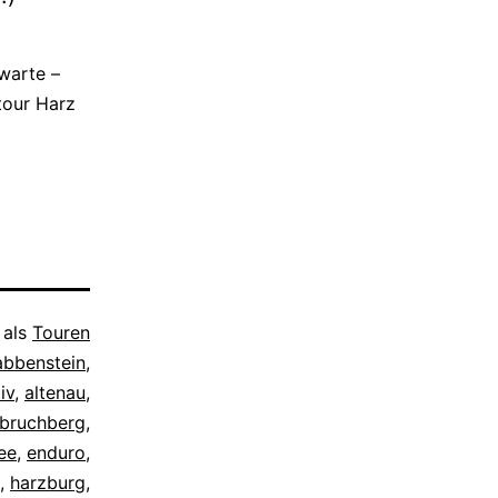
warte –
tour Harz
 als
Touren
abbenstein
,
iv
,
altenau
,
bruchberg
,
ee
,
enduro
,
,
harzburg
,