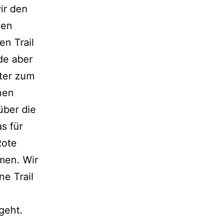
ir den
hen
n Trail
de aber
eter zum
nen
über die
s für
Rote
men. Wir
ne Trail
geht.