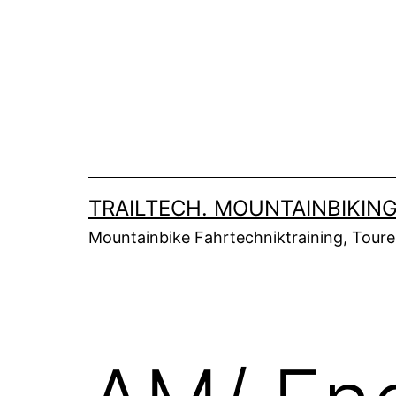
Zum
Inhalt
springen
TRAILTECH. MOUNTAINBIKING
Mountainbike Fahrtechniktraining, Tour