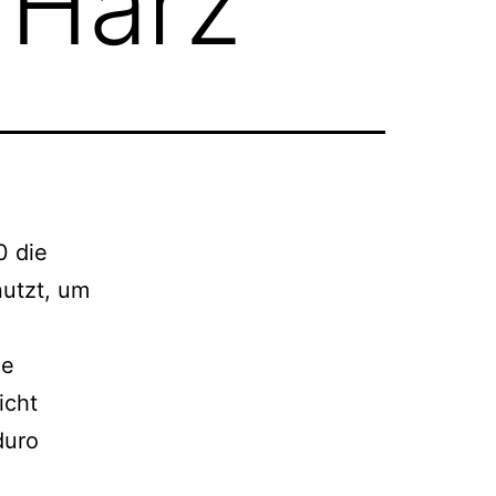
 Harz
0 die
nutzt, um
ie
icht
duro