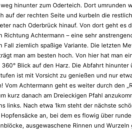
weg hinunter zum Oderteich. Dort umrunden w
h auf der rechten Seite und kurbeln die restlic
er nach Oderbrück hinauf. Von dort geht es de
n Richtung Achtermann – eine sehr anstrengen
n Fall ziemlich spaßige Variante. Die letzten M
trägt man am besten hoch. Von hier hat man ei
 360° Blick auf den Harz. Die Abfahrt hinunter 
Stufen ist mit Vorsicht zu genießen und nur etwa
n! Vom Achtermann geht es weiter durch den „
 um kurz danach am Dreieckigen Pfahl anzukom
ns links. Nach etwa 1km steht der nächste schö
 Hopfensäcke an, bei dem es flowig über runde
inblöcke, ausgewaschene Rinnen und Wurzeln 