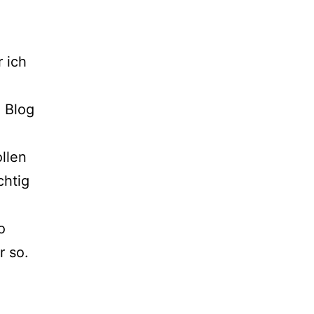
r ich
m Blog
llen
chtig
o
r so.