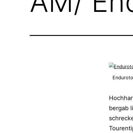
AM/ End
Enduroto
Hochharz
bergab l
schrecke
Tourent