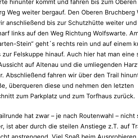
rte hinunter kommt und fahren bis zum Oberen
rg Weg weiter bergauf. Den Oberen Bruchberg
ir anschließend bis zur Schutzhütte weiter und
arf links auf den Weg Richtung Wolfswarte. A
rten-Stein“ geht´s rechts rein und auf einem 
is zur Felskuppe hinauf. Auch hier hat man eine 
Aussicht auf Altenau und die umliegenden Harz
r. Abschließend fahren wir über den Trail hinunt
ße, überqueren diese und nehmen den letzten
chnitt zum Parkplatz und zum Torfhaus zurück.
ailrunde hat zwar – je nach Routenwahl – nicht 
, ist aber durch die steilen Anstiege z.T. auf Tr
cht anstrengend. Viel Spaß beim Ausprobieren 