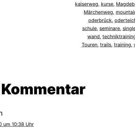
kaiserweg
,
kurse
,
Magdeb
Märchenweg
,
mountai
oderbrück
,
oderteic
schule
,
seminare
,
single
wand
,
techniktrainin
Touren
,
trails
,
training
,
n Kommentar
n
0 um 10:38 Uhr