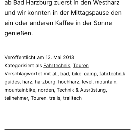
ab Bad Harzburg zuerst in den Westharz
und wir konnten in der Mittagspause den
ein oder anderen Kaffee in der Sonne
genießen.
Veröffentlicht am
13. Mai 2013
Kategorisiert als
Fahrtechnik
,
Touren
Verschlagwortet mit
all
,
bad
,
bike
,
camp
,
fahrtechnik
,
guides
,
harz
,
harzburg
,
hochharz
,
level
,
mountain
,
mountainbike
,
norden
,
Technik & Ausrüstung
,
teilnehmer
,
Touren
,
trails
,
trailtech