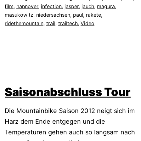
film
,
hannover
,
infection
,
jasper
,
jauch
,
magura
,
masukowitz
,
niedersachsen
,
paul
,
rakete
,
ridethemountain
,
trail
,
trailtech
,
Video
Saisonabschluss Tour
Die Mountainbike Saison 2012 neigt sich im
Harz dem Ende entgegen und die
Temperaturen gehen auch so langsam nach