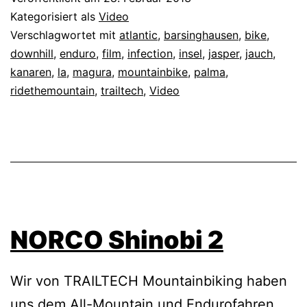
Kategorisiert als
Video
Verschlagwortet mit
atlantic
,
barsinghausen
,
bike
,
downhill
,
enduro
,
film
,
infection
,
insel
,
jasper
,
jauch
,
kanaren
,
la
,
magura
,
mountainbike
,
palma
,
ridethemountain
,
trailtech
,
Video
NORCO Shinobi 2
Wir von TRAILTECH Mountainbiking haben
uns dem All-Mountain und Endurofahren