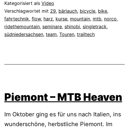
Kategorisiert als
Video
Verschlagwortet mit
29
,
bärlauch
,
bicycle
,
bike
,
fahrtechnik
,
flow
,
harz
,
kurse
,
mountain
,
mtb
,
norco
,
ridethemountain
,
seminare
,
shinobi
,
singletrack
,
südniedersachsen
,
team
,
Touren
,
trailtech
Piemont – MTB Heaven
Im Oktober ging es für uns nach Italien, ins
wunderschöne, herbstliche Piemont. Im