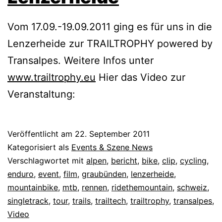
Vom 17.09.-19.09.2011 ging es für uns in die
Lenzerheide zur TRAILTROPHY powered by
Transalpes. Weitere Infos unter
www.trailtrophy.eu
Hier das Video zur
Veranstaltung:
Veröffentlicht am
22. September 2011
Kategorisiert als
Events & Szene News
Verschlagwortet mit
alpen
,
bericht
,
bike
,
clip
,
cycling
,
enduro
,
event
,
film
,
graubünden
,
lenzerheide
,
mountainbike
,
mtb
,
rennen
,
ridethemountain
,
schweiz
,
singletrack
,
tour
,
trails
,
trailtech
,
trailtrophy
,
transalpes
,
Video