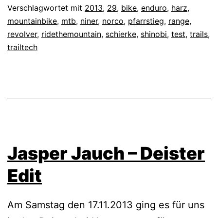
Verschlagwortet mit
2013
,
29
,
bike
,
enduro
,
harz
,
mountainbike
,
mtb
,
niner
,
norco
,
pfarrstieg
,
range
,
revolver
,
ridethemountain
,
schierke
,
shinobi
,
test
,
trails
,
trailtech
Jasper Jauch – Deister
Edit
Am Samstag den 17.11.2013 ging es für uns