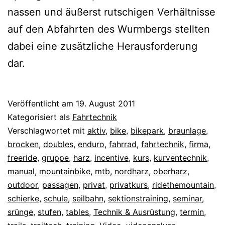
nassen und äußerst rutschigen Verhältnisse
auf den Abfahrten des Wurmbergs stellten
dabei eine zusätzliche Herausforderung
dar.
Veröffentlicht am
19. August 2011
Kategorisiert als
Fahrtechnik
Verschlagwortet mit
aktiv
,
bike
,
bikepark
,
braunlage
,
brocken
,
doubles
,
enduro
,
fahrrad
,
fahrtechnik
,
firma
,
freeride
,
gruppe
,
harz
,
incentive
,
kurs
,
kurventechnik
,
manual
,
mountainbike
,
mtb
,
nordharz
,
oberharz
,
outdoor
,
passagen
,
privat
,
privatkurs
,
ridethemountain
,
schierke
,
schule
,
seilbahn
,
sektionstraining
,
seminar
,
srünge
,
stufen
,
tables
,
Technik & Ausrüstung
,
termin
,