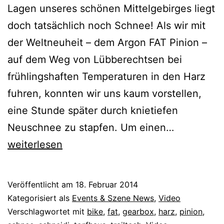
Lagen unseres schönen Mittelgebirges liegt
doch tatsächlich noch Schnee! Als wir mit
der Weltneuheit – dem Argon FAT Pinion –
auf dem Weg von Lübberechtsen bei
frühlingshaften Temperaturen in den Harz
fuhren, konnten wir uns kaum vorstellen,
eine Stunde später durch knietiefen
FAT
Neuschnee zu stapfen. Um einen…
Bike
weiterlesen
Action
im
Veröffentlicht am
18. Februar 2014
Harz
Kategorisiert als
Events & Szene News
,
Video
Verschlagwortet mit
bike
,
fat
,
gearbox
,
harz
,
pinion
,