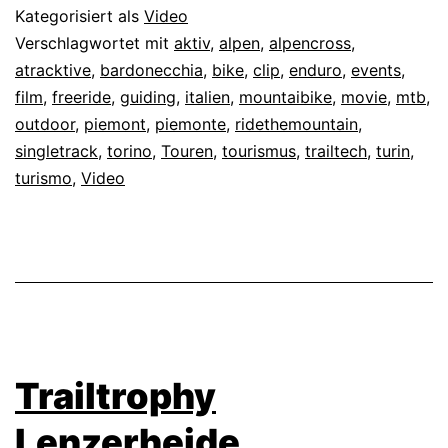
Kategorisiert als
Video
Verschlagwortet mit
aktiv
,
alpen
,
alpencross
,
atracktive
,
bardonecchia
,
bike
,
clip
,
enduro
,
events
,
film
,
freeride
,
guiding
,
italien
,
mountaibike
,
movie
,
mtb
,
outdoor
,
piemont
,
piemonte
,
ridethemountain
,
singletrack
,
torino
,
Touren
,
tourismus
,
trailtech
,
turin
,
turismo
,
Video
Trailtrophy
Lenzerheide