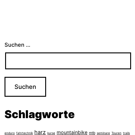
Suchen …
Schlagworte
harz
mountainbike
mtb
enduro
fahrtechnik
kurse
seminare
Touren
trails