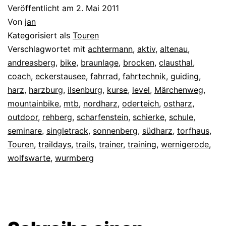
Veröffentlicht am
2. Mai 2011
Von
jan
Kategorisiert als
Touren
Verschlagwortet mit
achtermann
,
aktiv
,
altenau
,
andreasberg
,
bike
,
braunlage
,
brocken
,
clausthal
,
coach
,
eckerstausee
,
fahrrad
,
fahrtechnik
,
guiding
,
harz
,
harzburg
,
ilsenburg
,
kurse
,
level
,
Märchenweg
,
mountainbike
,
mtb
,
nordharz
,
oderteich
,
ostharz
,
outdoor
,
rehberg
,
scharfenstein
,
schierke
,
schule
,
seminare
,
singletrack
,
sonnenberg
,
südharz
,
torfhaus
,
Touren
,
traildays
,
trails
,
trainer
,
training
,
wernigerode
,
wolfswarte
,
wurmberg