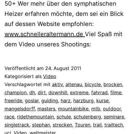
50+ Wer mehr über den symphatischen
Heizer erfahren möchte, dem sei ein Blick
auf dessen Website empfohlen:
www.schnelleraltermann.de
Viel Spaß mit
dem Video unseres Shootings:
Veröffentlicht am
24. August 2011
Kategorisiert als
Video
Verschlagwortet mit
aktiv
,
altenau
,
bicycle
,
brocken
,
champion
,
dh
,
dirt
,
downhill
,
extreme
,
fahrrad
,
filme
,
freeride
,
goslar
,
guiding
,
harz
,
harzburg
,
kurse
,
mangelsdorff
,
masters
,
mountainbike
,
mtb
,
outdoor
,
race
,
ridethemountain
,
schule
,
schulenberg
,
seminare
,
singletrack
,
stephan
,
strecken
,
Touren
,
trail
,
trailtech
,
uci
,
Video
,
weltmeister