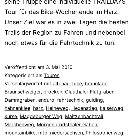
seine Truppe eine individuelle TRAILDAYS
Tour für das Bike-Wochenende im Harz.
Unser Ziel war es in zwei Tagen die besten
Trails der Region zu Fahren und nebenbei
noch etwas für die Fahrtechnik zu tun.
Veröffentlicht am
3. Mai 2010
Kategorisiert als
Touren
Verschlagwortet mit
altenau
,
bike
,
braunlage
,
Braunschweiger
,
brocken
,
Clauthaler Flutgraben
,
Dammgraben
,
enduro
,
fahrtechnik
,
guiding
,
hahnenklee
,
harz
,
Heineweg
,
Hexenstieg
,
kaiserweg
,
kurse
,
Magdeburger Weg
,
Maitzenbachtrail
,
Märchenweg
,
Morgenbrodsthaler Gaben
,
mountainbike
,
mtb
,
niedersachsen
,
Philosophenweg
,