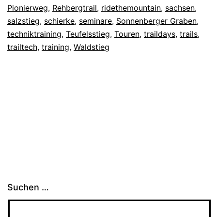
Pionierweg
,
Rehbergtrail
,
ridethemountain
,
sachsen
,
salzstieg
,
schierke
,
seminare
,
Sonnenberger Graben
,
techniktraining
,
Teufelsstieg
,
Touren
,
traildays
,
trails
,
trailtech
,
training
,
Waldstieg
Suchen …