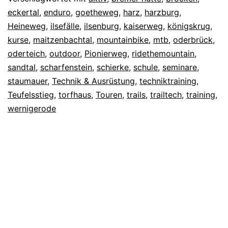
eckertal
,
enduro
,
goetheweg
,
harz
,
harzburg
,
Heineweg
,
ilsefälle
,
ilsenburg
,
kaiserweg
,
königskrug
,
kurse
,
maitzenbachtal
,
mountainbike
,
mtb
,
oderbrück
,
oderteich
,
outdoor
,
Pionierweg
,
ridethemountain
,
sandtal
,
scharfenstein
,
schierke
,
schule
,
seminare
,
staumauer
,
Technik & Ausrüstung
,
techniktraining
,
Teufelsstieg
,
torfhaus
,
Touren
,
trails
,
trailtech
,
training
,
wernigerode