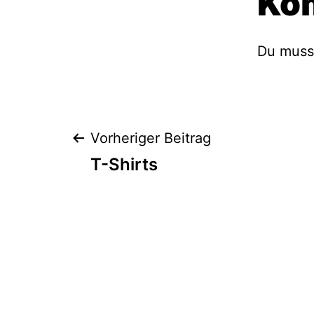
Ko
Du mus
Beitragsnavig
Vorheriger Beitrag
T-Shirts