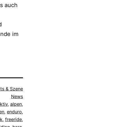
s auch
d
ende im
ts & Szene
News
ktiv
,
alpen
,
en
,
enduro
,
ik
,
freeride
,