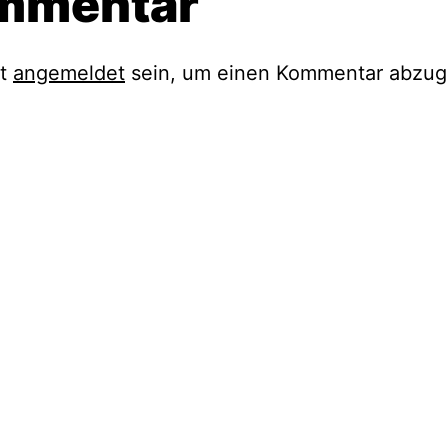
mmentar
st
angemeldet
sein, um einen Kommentar abzug
ation