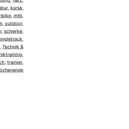
iding
,
harz
,
nbur
,
kurse
,
nbike
,
mtb
,
n
,
outdoor
,
n
,
schierke
,
singletrack
,
,
Technik &
niktraining
,
ech
,
trainier
,
ochenende