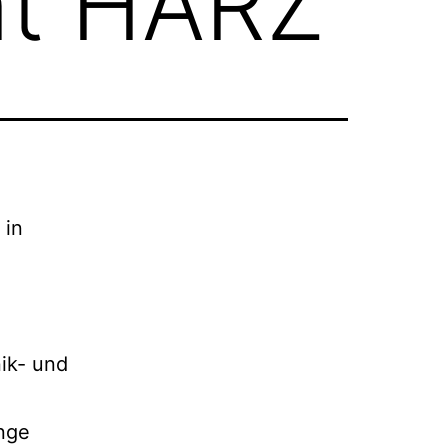
nt HARZ
 in
ik- und
nge