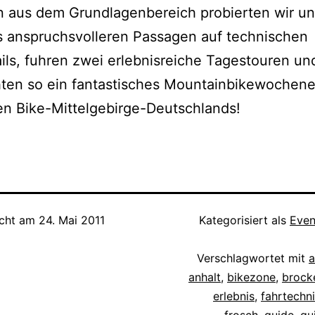
 aus dem Grundlagenbereich probierten wir un
s anspruchsvolleren Passagen auf technischen
ails, fuhren zwei erlebnisreiche Tagestouren un
hten so ein fantastisches Mountainbikewochen
n Bike-Mittelgebirge-Deutschlands!
icht am
24. Mai 2011
Kategorisiert als
Even
Verschlagwortet mit
a
anhalt
,
bikezone
,
brock
erlebnis
,
fahrtechn