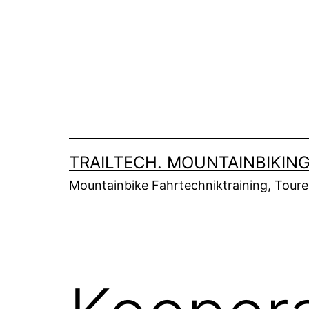
Zum
Inhalt
springen
TRAILTECH. MOUNTAINBIKING
Mountainbike Fahrtechniktraining, Tour