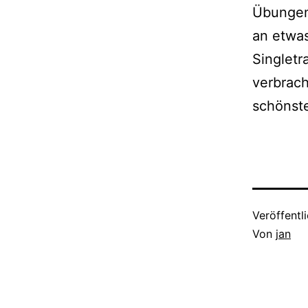
Übungen
an etwa
Singletr
verbrac
schönste
Veröffentl
Von
jan