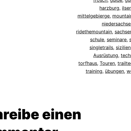
frosch
,
guide
,
gu
harzburg
,
ilse
mittelgebierge
,
mountai
niedersachse
ridethemountain
,
sachse
schule
,
seminare
,
singletrails
,
sizilien
Ausrüstung
,
tech
torfhaus
,
Touren
,
trailt
training
,
übungen
,
w
reibe einen