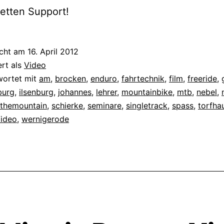
fetten Support!
icht am
16. April 2012
ert als
Video
wortet mit
am
,
brocken
,
enduro
,
fahrtechnik
,
film
,
freeride
,
burg
,
ilsenburg
,
johannes
,
lehrer
,
mountainbike
,
mtb
,
nebel
,
ethemountain
,
schierke
,
seminare
,
singletrack
,
spass
,
torfha
ideo
,
wernigerode