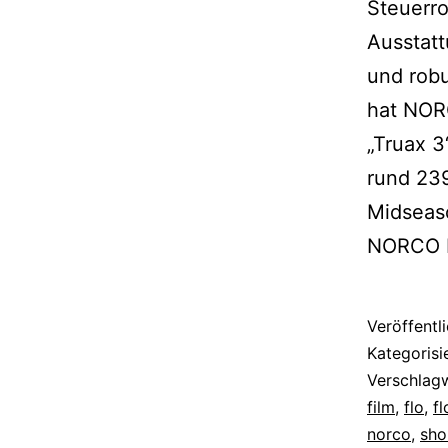
Steuerro
Ausstatt
und robu
hat NOR
„Truax 3
rund 239
Midseaso
NORCO D
Veröffentl
Kategorisi
Verschlag
film
,
flo
,
f
norco
,
sho