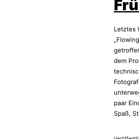
Frü
Letztes
„Flowing
getroffe
dem Pro
technisc
Fotogra
unterweg
paar Ei
Spaß, St
Veröffentl