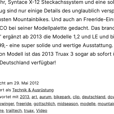
hr, Syntace X-12 Steckachssystem und eine so
ug sind nur einige Details des unglaublich versp
sten Mountainbikes. Und auch an Freeride-Ein
CO bei seiner Modellpalette gedacht. Das bra
“ ergänzt ab 2013 die Modelle 1,2 und LE und bi
9,- eine super solide und wertige Ausstattung.
n Modell ist das 2013 Truax 3 sogar ab sofort 
eutschland verfügbar!
icht am
29. Mai 2012
ert als
Technik & Ausrüstung
wortet mit
2013
,
art
,
aurum
,
bikepark
,
clip
,
deutschland
,
do
lowinger
,
freeride
,
gottschlich
,
midseason
,
modelle
,
mountai
re
,
trailtech
,
truax
,
Video