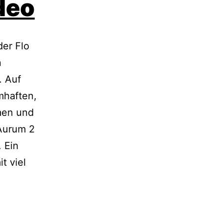
deo
er Flo
n
. Auf
haften,
lmen und
Aurum 2
. Ein
t viel