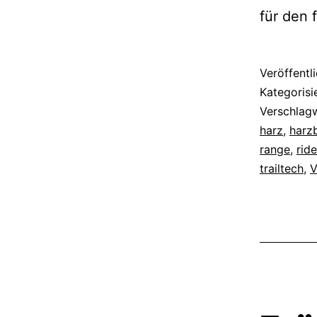
für den 
Veröffentl
Kategorisi
Verschlag
harz
,
harz
range
,
rid
trailtech
,
V