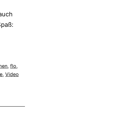
 auch
Spaß:
lmen
,
flo
,
e
,
Video