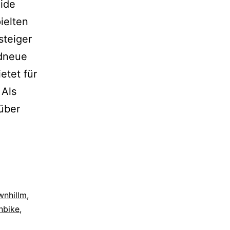
lide
ielten
steiger
ndneue
etet für
 Als
über
wnhillm
,
nbike
,