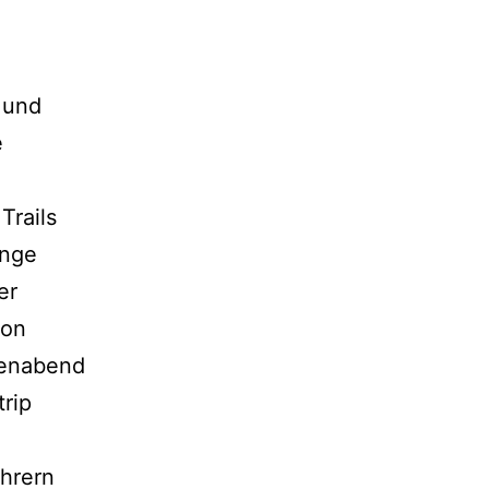
 und
e
Trails
enge
er
von
penabend
rip
ehrern