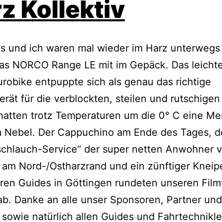
z Kollektiv
s und ich waren mal wieder im Harz unterwegs
das NORCO Range LE mit im Gepäck. Das leicht
obike entpuppte sich als genau das richtige
erät für die verblockten, steilen und rutschigen 
hatten trotz Temperaturen um die 0° C eine M
m Nebel. Der Cappuchino am Ende des Tages, d
schlauch-Service“ der super netten Anwohner 
 am Nord-/Ostharzrand und ein zünftiger Knei
ren Guides in Göttingen rundeten unseren Filmt
ab. Danke an alle unser Sponsoren, Partner und
sowie natürlich allen Guides und Fahrtechnikl