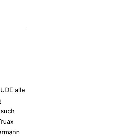
UDE alle
g
esuch
Truax
dermann