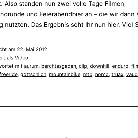
. Also standen nun zwei volle Tage Filmen,
ndrunde und Feierabendbier an – die wir dann
g nutzten. Das Ergebnis seht Ihr nun hier. Viel 
icht am
22. Mai 2012
ert als
Video
wortet mit
aurum
,
berchtesgaden
,
clip
,
downhill
,
enduro
,
fi
freeride
,
gottschlich
,
mountainbike
,
mtb
,
norco
,
truax
,
vaud