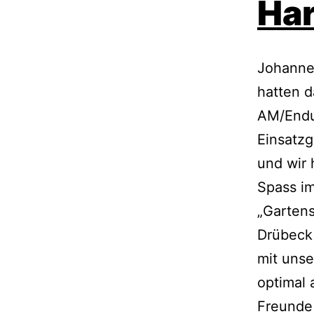
Har
Johanne
hatten 
AM/Endur
Einsatzg
und wir 
Spass i
„Garten
Drübeck
mit unse
optimal 
Freunde 