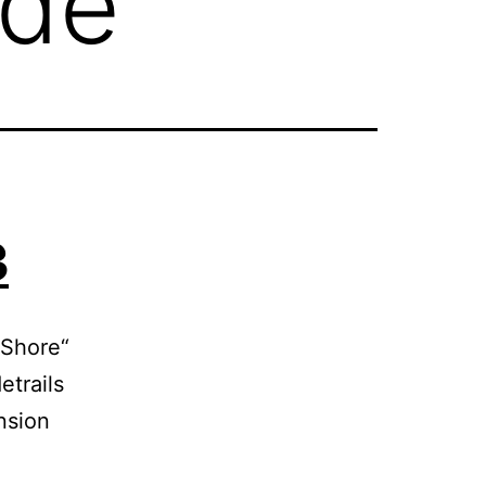
ide
3
„Shore“
etrails
nsion