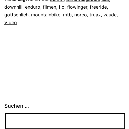
downhill
,
enduro
,
filmen
,
flo
,
flowinger
,
freeride
,
gottschlich
,
mountainbike
,
mtb
,
norco
,
truax
,
vaude
,
Video
Suchen …