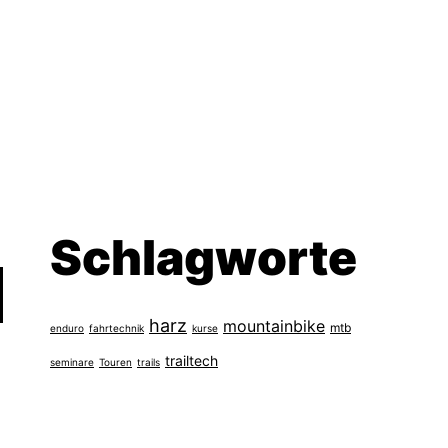
Schlagworte
harz
mountainbike
mtb
enduro
fahrtechnik
kurse
trailtech
seminare
Touren
trails