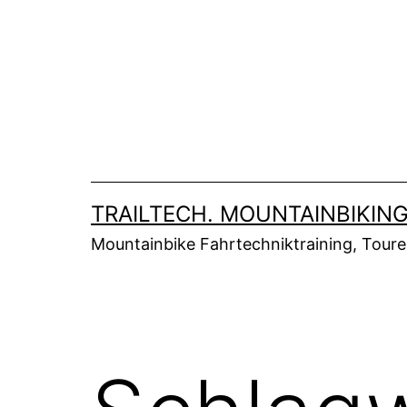
Zum
Inhalt
springen
TRAILTECH. MOUNTAINBIKING
Mountainbike Fahrtechniktraining, Tour