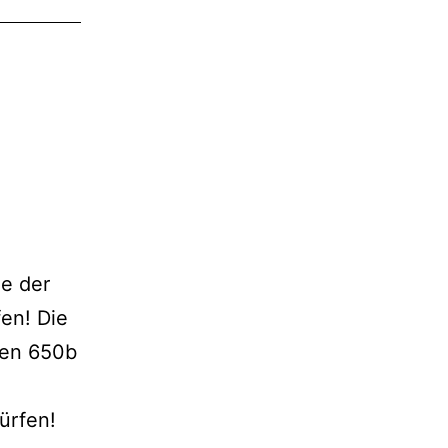
le der
en! Die
uen 650b
ürfen!