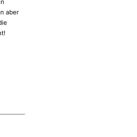
en
n aber
die
t!