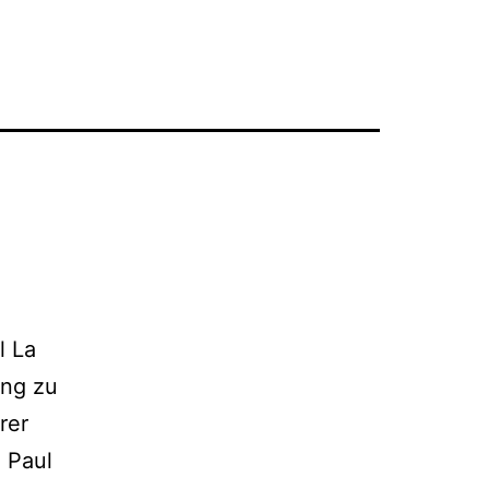
l La
ing zu
rer
 Paul