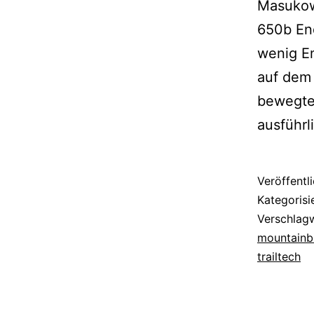
Masukow
650b En
wenig En
auf dem 
bewegten
ausführl
Veröffentl
Kategorisi
Verschlag
mountainb
trailtech