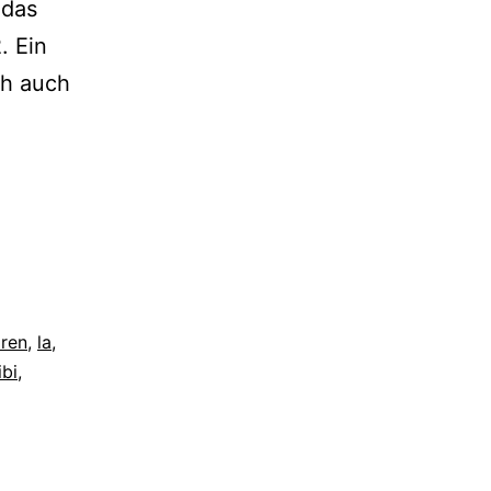
 das
. Ein
ch auch
ren
,
la
,
ibi
,