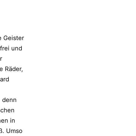
e Geister
frei und
r
e Räder,
dard
, denn
schen
hen in
aß. Umso