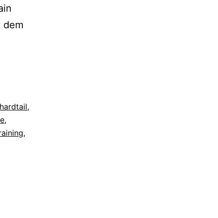
ain
t dem
hardtail
,
ge
,
raining
,