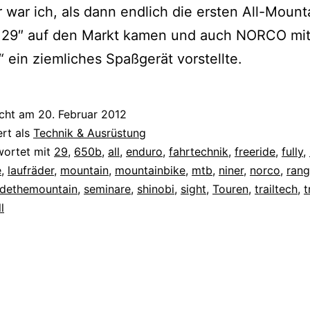
r war ich, als dann endlich die ersten All-Mount
in 29″ auf den Markt kamen und auch NORCO mi
“ ein ziemliches Spaßgerät vorstellte.
icht am
20. Februar 2012
ert als
Technik & Ausrüstung
wortet mit
29
,
650b
,
all
,
enduro
,
fahrtechnik
,
freeride
,
fully
,
e
,
laufräder
,
mountain
,
mountainbike
,
mtb
,
niner
,
norco
,
ran
idethemountain
,
seminare
,
shinobi
,
sight
,
Touren
,
trailtech
,
t
l