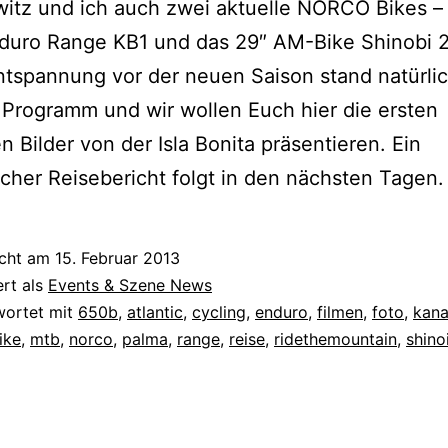
itz und ich auch zwei aktuelle NORCO Bikes –
duro Range KB1 und das 29″ AM-Bike Shinobi 2
tspannung vor der neuen Saison stand natürli
Programm und wir wollen Euch hier die ersten
 Bilder von der Isla Bonita präsentieren. Ein
icher Reisebericht folgt in den nächsten Tagen.
icht am
15. Februar 2013
ert als
Events & Szene News
wortet mit
650b
,
atlantic
,
cycling
,
enduro
,
filmen
,
foto
,
kana
ike
,
mtb
,
norco
,
palma
,
range
,
reise
,
ridethemountain
,
shino