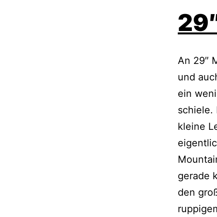
29″
An 29″ M
und auch
ein weni
schiele.
kleine L
eigentli
Mountai
gerade k
den groß
ruppige