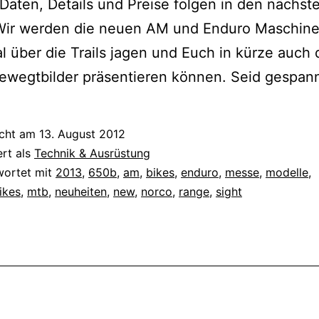
aten, Details und Preise folgen in den nächst
Wir werden die neuen AM und Enduro Maschine
 über die Trails jagen und Euch in kürze auch 
ewegtbilder präsentieren können. Seid gespann
icht am
13. August 2012
ert als
Technik & Ausrüstung
wortet mit
2013
,
650b
,
am
,
bikes
,
enduro
,
messe
,
modelle
,
ikes
,
mtb
,
neuheiten
,
new
,
norco
,
range
,
sight