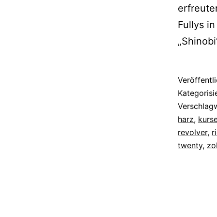
erfreute
Fullys 
„Shinobi
Veröffentl
Kategorisi
Verschlag
harz
,
kurs
revolver
,
r
twenty
,
zol