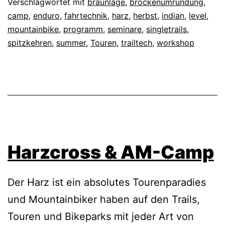
Verschlagwortet mit
braunlage
,
brockenumrundung
,
camp
,
enduro
,
fahrtechnik
,
harz
,
herbst
,
indian
,
level
,
mountainbike
,
programm
,
seminare
,
singletrails
,
spitzkehren
,
summer
,
Touren
,
trailtech
,
workshop
Harzcross & AM-Camp
Der Harz ist ein absolutes Tourenparadies
und Mountainbiker haben auf den Trails,
Touren und Bikeparks mit jeder Art von