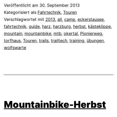
Veröffentlicht am
30. September 2013
Kategorisiert als
Fahrtechnik
,
Touren
Verschlagwortet mit
2013
,
all
,
camp
,
eckerstausee
,
fahrtechnik
,
guide
,
harz
,
harzburg
,
herbst
,
kästeklippe
,
mountain
,
mountainbike
,
mtb
,
okertal
,
Pionierweg
,
torfhaus
,
Touren
,
trails
,
trailtech
,
training
,
übungen
,
wolfswarte
Mountainbike-Herbst