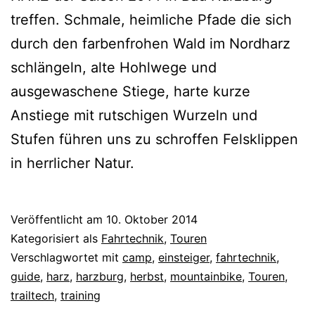
treffen. Schmale, heimliche Pfade die sich
durch den farbenfrohen Wald im Nordharz
schlängeln, alte Hohlwege und
ausgewaschene Stiege, harte kurze
Anstiege mit rutschigen Wurzeln und
Stufen führen uns zu schroffen Felsklippen
in herrlicher Natur.
Veröffentlicht am
10. Oktober 2014
Kategorisiert als
Fahrtechnik
,
Touren
Verschlagwortet mit
camp
,
einsteiger
,
fahrtechnik
,
guide
,
harz
,
harzburg
,
herbst
,
mountainbike
,
Touren
,
trailtech
,
training