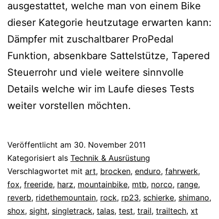
ausgestattet, welche man von einem Bike
dieser Kategorie heutzutage erwarten kann:
Dämpfer mit zuschaltbarer ProPedal
Funktion, absenkbare Sattelstütze, Tapered
Steuerrohr und viele weitere sinnvolle
Details welche wir im Laufe dieses Tests
weiter vorstellen möchten.
Veröffentlicht am
30. November 2011
Kategorisiert als
Technik & Ausrüstung
Verschlagwortet mit
art
,
brocken
,
enduro
,
fahrwerk
,
fox
,
freeride
,
harz
,
mountainbike
,
mtb
,
norco
,
range
,
reverb
,
ridethemountain
,
rock
,
rp23
,
schierke
,
shimano
,
shox
,
sight
,
singletrack
,
talas
,
test
,
trail
,
trailtech
,
xt