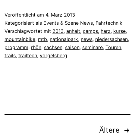
Veröffentlicht am
4. März 2013
Kategorisiert als
Events & Szene News
,
Fahrtechnik
Verschlagwortet mit
2013
,
anhalt
,
camps
,
harz
,
kurse
,
mountainbike
,
mtb
,
nationalpark
,
news
,
niedersachsen
,
programm
,
rhön
,
sachsen
,
saison
,
seminare
,
Touren
,
trails
,
trailtech
,
vorgelsberg
Seitennummerierung
Ältere