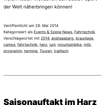
der Welt näherbringen können!
Veröffentlicht am
28. Mai 2014
Kategorisiert als
Events & Szene News
,
Fahrtechnik
Verschlagwortet mit
2014
,
andreasberg
,
braunlage
,
camps
,
fahrtechnik
,
harz
,
juni
,
mountainbike
,
mtb
,
programm
,
termine
,
Touren
,
trailtech
Saisonauftakt im Harz