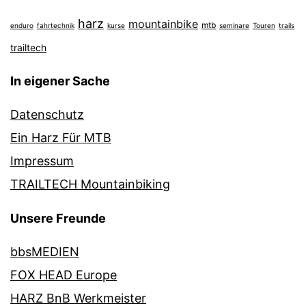
harz
mountainbike
mtb
enduro
fahrtechnik
kurse
seminare
Touren
trails
trailtech
In eigener Sache
Datenschutz
Ein Harz Für MTB
Impressum
TRAILTECH Mountainbiking
Unsere Freunde
bbsMEDIEN
FOX HEAD Europe
HARZ BnB Werkmeister