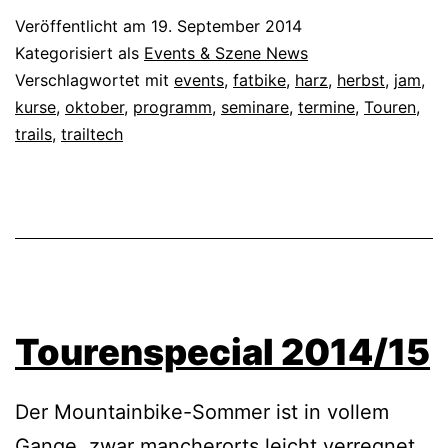
Veröffentlicht am
19. September 2014
Kategorisiert als
Events & Szene News
Verschlagwortet mit
events
,
fatbike
,
harz
,
herbst
,
jam
,
kurse
,
oktober
,
programm
,
seminare
,
termine
,
Touren
,
trails
,
trailtech
Tourenspecial 2014/15
Der Mountainbike-Sommer ist in vollem
Gange, zwar mancherorts leicht verregnet,