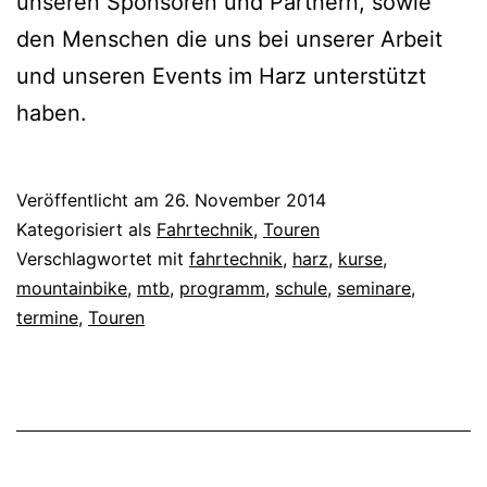
unseren Sponsoren und Partnern, sowie
den Menschen die uns bei unserer Arbeit
und unseren Events im Harz unterstützt
haben.
Veröffentlicht am
26. November 2014
Kategorisiert als
Fahrtechnik
,
Touren
Verschlagwortet mit
fahrtechnik
,
harz
,
kurse
,
mountainbike
,
mtb
,
programm
,
schule
,
seminare
,
termine
,
Touren