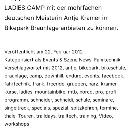
LADIES CAMP mit der mehrfachen
deutschen Meisterin Antje Kramer im
Bikepark Braunlage anbieten zu können.
Veröffentlicht am
22. Februar 2012
Kategorisiert als
Events & Szene News
,
Fahrtechnik
Verschlagwortet mit
2012
,
antje
,
bikepark
,
bikeschule
,
braunlage
,
camp
,
downhill
,
enduro
,
events
,
facebook
,
fahrtechnik
,
frank
,
freeride
,
gruppen
,
harz
,
kramer
,
kurse
,
ladies
,
mountainbike
,
mtb
,
norco
,
pro
,
profi
,
programm
,
schneider
,
schneidi
,
schule
,
seminare
,
singeltrack
,
specials
,
spezial
,
spitzkehren
,
termine
,
thale
,
Touren
,
traildays
,
trailtech
,
training
,
Video
,
workshops