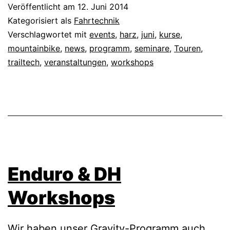
Veröffentlicht am
12. Juni 2014
Kategorisiert als
Fahrtechnik
Verschlagwortet mit
events
,
harz
,
juni
,
kurse
,
mountainbike
,
news
,
programm
,
seminare
,
Touren
,
trailtech
,
veranstaltungen
,
workshops
Enduro & DH
Workshops
Wir haben unser Gravity-Programm auch