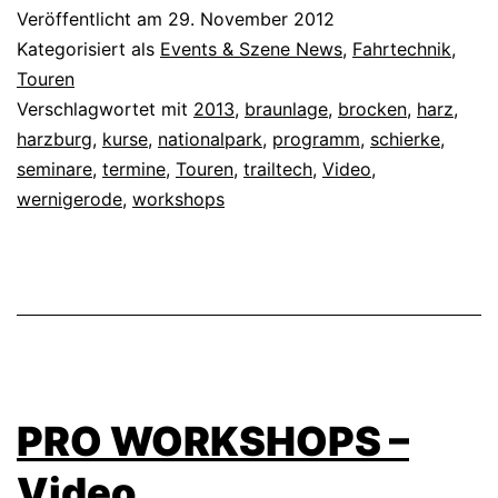
+
Veröffentlicht am
29. November 2012
Video
Kategorisiert als
Events & Szene News
,
Fahrtechnik
,
Touren
Verschlagwortet mit
2013
,
braunlage
,
brocken
,
harz
,
harzburg
,
kurse
,
nationalpark
,
programm
,
schierke
,
seminare
,
termine
,
Touren
,
trailtech
,
Video
,
wernigerode
,
workshops
PRO WORKSHOPS –
Video