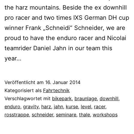
the harz mountains. Beside the ex downhill
pro racer and two times IXS German DH cup
winner Frank „Schneidi“ Schneider, we are
proud to have the enduro racer and Nicolai
teamrider Daniel Jahn in our team this
year…
Veröffentlicht am
16. Januar 2014
Kategorisiert als
Fahrtechnik
Verschlagwortet mit
bikepark
,
braunlage
,
downhill
,
enduro
,
gravity
,
harz
,
jahn
,
kurse
,
level
,
racer
,
rosstrappe
,
schneider
,
seminare
,
thale
,
workshops