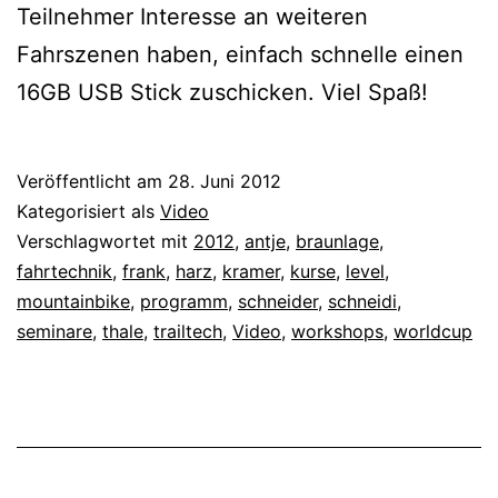
Teilnehmer Interesse an weiteren
Fahrszenen haben, einfach schnelle einen
16GB USB Stick zuschicken. Viel Spaß!
Veröffentlicht am
28. Juni 2012
Kategorisiert als
Video
Verschlagwortet mit
2012
,
antje
,
braunlage
,
fahrtechnik
,
frank
,
harz
,
kramer
,
kurse
,
level
,
mountainbike
,
programm
,
schneider
,
schneidi
,
seminare
,
thale
,
trailtech
,
Video
,
workshops
,
worldcup