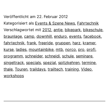
Veröffentlicht am
22. Februar 2012
Kategorisiert als
Events & Szene News
,
Fahrtechnik
Verschlagwortet mit
2012
,
antje
,
bikepark
,
bikeschule
,
braunlage
,
camp
,
downhill
,
enduro
,
events
,
facebook
,
fahrtechnik
,
frank
,
freeride
,
gruppen
,
harz
,
kramer
,
kurse
,
ladies
,
mountainbike
,
mtb
,
norco
,
pro
,
profi
,
programm
,
schneider
,
schneidi
,
schule
,
seminare
,
singeltrack
,
specials
,
spezial
,
spitzkehren
,
termine
,
thale
,
Touren
,
traildays
,
trailtech
,
training
,
Video
,
workshops