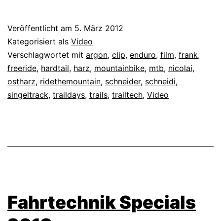
Veröffentlicht am
5. März 2012
Kategorisiert als
Video
Verschlagwortet mit
argon
,
clip
,
enduro
,
film
,
frank
,
freeride
,
hardtail
,
harz
,
mountainbike
,
mtb
,
nicolai
,
ostharz
,
ridethemountain
,
schneider
,
schneidi
,
singeltrack
,
traildays
,
trails
,
trailtech
,
Video
Fahrtechnik Specials