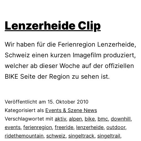
Lenzerheide Clip
Wir haben für die Ferienregion Lenzerheide,
Schweiz einen kurzen Imagefilm produziert,
welcher ab dieser Woche auf der offiziellen
BIKE Seite der Region zu sehen ist.
Veröffentlicht am
15. Oktober 2010
Kategorisiert als
Events & Szene News
Verschlagwortet mit
aktiv
,
alpen
,
bike
,
bmc
,
downhill
,
events
,
ferienregion
,
freeride
,
lenzerheide
,
outdoor
,
ridethemountain
,
schweiz
,
singeltrack
,
singeltrail
,