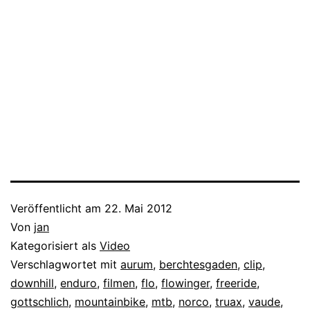
Veröffentlicht am
22. Mai 2012
Von
jan
Kategorisiert als
Video
Verschlagwortet mit
aurum
,
berchtesgaden
,
clip
,
downhill
,
enduro
,
filmen
,
flo
,
flowinger
,
freeride
,
gottschlich
,
mountainbike
,
mtb
,
norco
,
truax
,
vaude
,