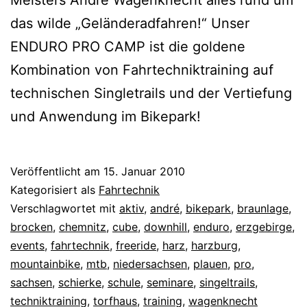
Meisters André Wagenknecht alles rund um
das wilde „Geländeradfahren!“ Unser
ENDURO PRO CAMP ist die goldene
Kombination von Fahrtechniktraining auf
technischen Singletrails und der Vertiefung
und Anwendung im Bikepark!
Veröffentlicht am
15. Januar 2010
Kategorisiert als
Fahrtechnik
Verschlagwortet mit
aktiv
,
andré
,
bikepark
,
braunlage
,
brocken
,
chemnitz
,
cube
,
downhill
,
enduro
,
erzgebirge
,
events
,
fahrtechnik
,
freeride
,
harz
,
harzburg
,
mountainbike
,
mtb
,
niedersachsen
,
plauen
,
pro
,
sachsen
,
schierke
,
schule
,
seminare
,
singeltrails
,
techniktraining
,
torfhaus
,
training
,
wagenknecht