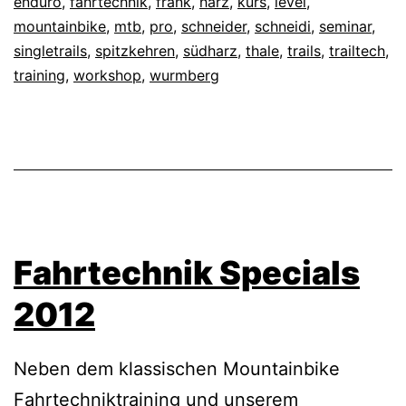
enduro
,
fahrtechnik
,
frank
,
harz
,
kurs
,
level
,
Spitz
mountainbike
,
mtb
,
pro
,
schneider
,
schneidi
,
seminar
,
singletrails
,
spitzkehren
,
südharz
,
thale
,
trails
,
trailtech
,
training
,
workshop
,
wurmberg
Fahrtechnik Specials
2012
Neben dem klassischen Mountainbike
Fahrtechniktraining und unserem