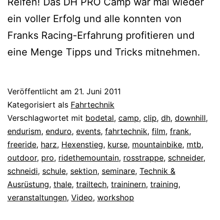
Reifen! Das DH PRO Camp war mal wieder
ein voller Erfolg und alle konnten von
Franks Racing-Erfahrung profitieren und
eine Menge Tipps und Tricks mitnehmen.
Veröffentlicht am
21. Juni 2011
Kategorisiert als
Fahrtechnik
Verschlagwortet mit
bodetal
,
camp
,
clip
,
dh
,
downhill
,
endurism
,
enduro
,
events
,
fahrtechnik
,
film
,
frank
,
freeride
,
harz
,
Hexenstieg
,
kurse
,
mountainbike
,
mtb
,
outdoor
,
pro
,
ridethemountain
,
rosstrappe
,
schneider
,
schneidi
,
schule
,
sektion
,
seminare
,
Technik &
Ausrüstung
,
thale
,
trailtech
,
traininern
,
training
,
veranstaltungen
,
Video
,
workshop