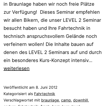
in Braunlage haben wir noch freie Plätze
zur Verfügung! Dieses Seminar empfehlen
wir allen Bikern, die unser LEVEL 2 Seminar
besucht haben und Ihre Fahrtechnik in
technisch anspruchsvollem Gelände noch
verfeinern wollen! Die Inhalte bauen auf
denen des LEVEL 2 Seminars auf und durch
Latest
ein besonderes Kurs-Konzept intensiv…
NEWS
weiterlesen
ENDU
LEVE
Veröffentlicht am
8. Juni 2012
3
Kategorisiert als
Fahrtechnik
&
Verschlagwortet mit
braunlage
,
camp
,
downhill
,