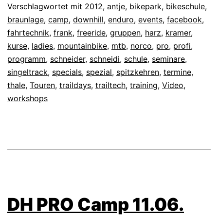
Verschlagwortet mit
2012
,
antje
,
bikepark
,
bikeschule
,
braunlage
,
camp
,
downhill
,
enduro
,
events
,
facebook
,
fahrtechnik
,
frank
,
freeride
,
gruppen
,
harz
,
kramer
,
kurse
,
ladies
,
mountainbike
,
mtb
,
norco
,
pro
,
profi
,
programm
,
schneider
,
schneidi
,
schule
,
seminare
,
singeltrack
,
specials
,
spezial
,
spitzkehren
,
termine
,
thale
,
Touren
,
traildays
,
trailtech
,
training
,
Video
,
workshops
DH PRO Camp 11.06.