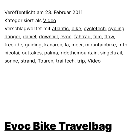
Veröffentlicht am
23. Februar 2011
Kategorisiert als
Video
Verschlagwortet mit
atlantic
,
bike
,
cycletech
,
cycling
,
danger
,
daniel
,
downhill
,
evoc
,
fahrrad
,
film
,
flow
,
freeride
,
guiding
,
kanaren
,
la
,
meer
,
mountainbike
,
mtb
,
nicolai
,
outtakes
,
palma
,
ridethemountain
,
singeltrail
,
sonne
,
strand
,
Touren
,
trailtech
,
trip
,
Video
Evoc Bike Travelbag