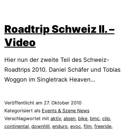
Roadtrip Schweiz II. –
Video
Hier nun der zweite Teil des Schweiz-
Roadtrips 2010. Daniel Schäfer und Tobias
Woggon im Singletrack Heaven…
Veröffentlicht am
27. Oktober 2010
Kategorisiert als
Events & Szene News
Verschlagwortet mit
aktiv
,
alpen
,
bike
,
bmc
,
clip
,
continental
,
downhill
,
enduro
,
evoc
,
film
,
freeride
,