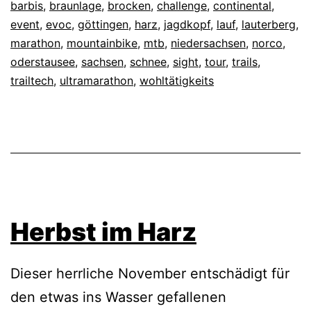
barbis
,
braunlage
,
brocken
,
challenge
,
continental
,
event
,
evoc
,
göttingen
,
harz
,
jagdkopf
,
lauf
,
lauterberg
,
marathon
,
mountainbike
,
mtb
,
niedersachsen
,
norco
,
oderstausee
,
sachsen
,
schnee
,
sight
,
tour
,
trails
,
trailtech
,
ultramarathon
,
wohltätigkeits
Herbst im Harz
Dieser herrliche November entschädigt für
den etwas ins Wasser gefallenen