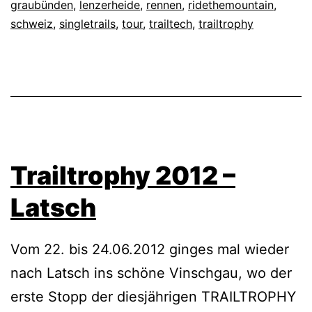
graubünden
,
lenzerheide
,
rennen
,
ridethemountain
,
schweiz
,
singletrails
,
tour
,
trailtech
,
trailtrophy
Trailtrophy 2012 –
Latsch
Vom 22. bis 24.06.2012 ginges mal wieder
nach Latsch ins schöne Vinschgau, wo der
erste Stopp der diesjährigen TRAILTROPHY