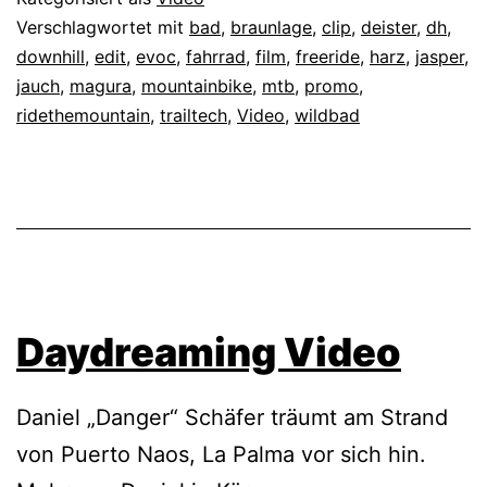
Verschlagwortet mit
bad
,
braunlage
,
clip
,
deister
,
dh
,
downhill
,
edit
,
evoc
,
fahrrad
,
film
,
freeride
,
harz
,
jasper
,
jauch
,
magura
,
mountainbike
,
mtb
,
promo
,
ridethemountain
,
trailtech
,
Video
,
wildbad
Daydreaming Video
Daniel „Danger“ Schäfer träumt am Strand
von Puerto Naos, La Palma vor sich hin.