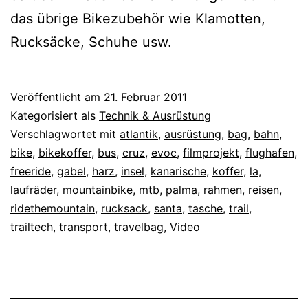
das übrige Bikezubehör wie Klamotten,
Rucksäcke, Schuhe usw.
Veröffentlicht am
21. Februar 2011
Kategorisiert als
Technik & Ausrüstung
Verschlagwortet mit
atlantik
,
ausrüstung
,
bag
,
bahn
,
bike
,
bikekoffer
,
bus
,
cruz
,
evoc
,
filmprojekt
,
flughafen
,
freeride
,
gabel
,
harz
,
insel
,
kanarische
,
koffer
,
la
,
laufräder
,
mountainbike
,
mtb
,
palma
,
rahmen
,
reisen
,
ridethemountain
,
rucksack
,
santa
,
tasche
,
trail
,
trailtech
,
transport
,
travelbag
,
Video