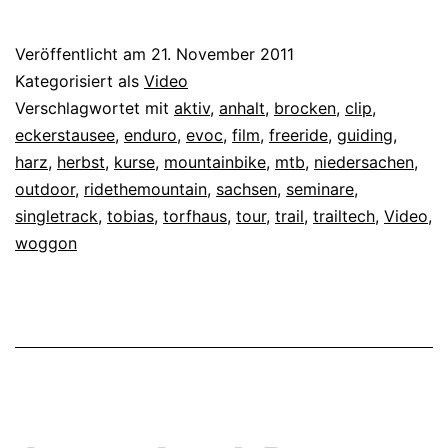
Veröffentlicht am
21. November 2011
Kategorisiert als
Video
Verschlagwortet mit
aktiv
,
anhalt
,
brocken
,
clip
,
eckerstausee
,
enduro
,
evoc
,
film
,
freeride
,
guiding
,
harz
,
herbst
,
kurse
,
mountainbike
,
mtb
,
niedersachen
,
outdoor
,
ridethemountain
,
sachsen
,
seminare
,
singletrack
,
tobias
,
torfhaus
,
tour
,
trail
,
trailtech
,
Video
,
woggon