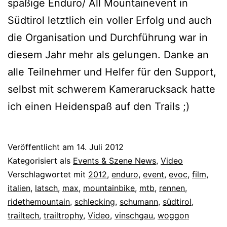
spaßige Enduro/ All Mountainevent in
Südtirol letztlich ein voller Erfolg und auch
die Organisation und Durchführung war in
diesem Jahr mehr als gelungen. Danke an
alle Teilnehmer und Helfer für den Support,
selbst mit schwerem Kamerarucksack hatte
ich einen Heidenspaß auf den Trails ;)
Veröffentlicht am
14. Juli 2012
Kategorisiert als
Events & Szene News
,
Video
Verschlagwortet mit
2012
,
enduro
,
event
,
evoc
,
film
,
italien
,
latsch
,
max
,
mountainbike
,
mtb
,
rennen
,
ridethemountain
,
schlecking
,
schumann
,
südtirol
,
trailtech
,
trailtrophy
,
Video
,
vinschgau
,
woggon