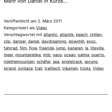
Mehr von Daniel in Kürze…
Veröffentlicht am
2. März 2011
Kategorisiert als
Video
Verschlagwortet mit
atlantic
,
atlantik
,
beach
,
chillen
,
clip
,
danger
,
daniel
,
daydreaming
,
downhill
,
evoc
,
fahrrad
,
film
,
flow
,
freeride
,
jump
,
kanaren
,
la
,
liteville
,
meer
,
mountainbike
,
mtb
,
naos
,
ocean
,
palma
,
puerto
,
ridethemountain
,
schäfer
,
sea
,
singletrack
,
sprung
,
strand
,
syntace
,
trail
,
trailtech
,
träumen
,
tricks
,
Video