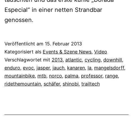
Especial“ in einer netten Strandbar
genossen.
Veröffentlicht am
15. Februar 2013
Kategorisiert als
Events & Szene News
,
Video
Verschlagwortet mit
2013
,
atlantic
,
cycling
,
downhill
,
enduro
,
evoc
,
jasper
,
jauch
,
kanaren
,
la
,
mangelsdorff
,
mountainbike
,
mtb
,
norco
,
palma
,
professor
,
range
,
ridethemountain
,
schäfer
,
shinobi
,
trailtech