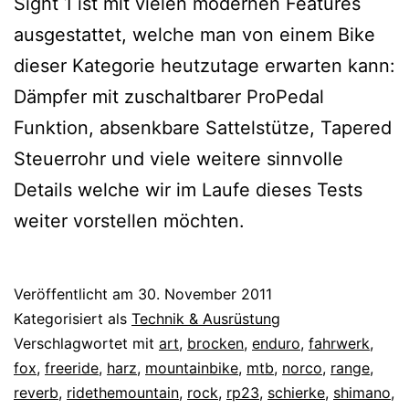
Sight 1 ist mit vielen modernen Features
ausgestattet, welche man von einem Bike
dieser Kategorie heutzutage erwarten kann:
Dämpfer mit zuschaltbarer ProPedal
Funktion, absenkbare Sattelstütze, Tapered
Steuerrohr und viele weitere sinnvolle
Details welche wir im Laufe dieses Tests
weiter vorstellen möchten.
Veröffentlicht am
30. November 2011
Kategorisiert als
Technik & Ausrüstung
Verschlagwortet mit
art
,
brocken
,
enduro
,
fahrwerk
,
fox
,
freeride
,
harz
,
mountainbike
,
mtb
,
norco
,
range
,
reverb
,
ridethemountain
,
rock
,
rp23
,
schierke
,
shimano
,