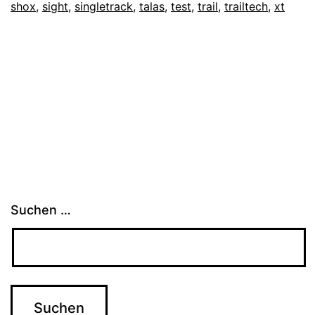
shox
,
sight
,
singletrack
,
talas
,
test
,
trail
,
trailtech
,
xt
Suchen …