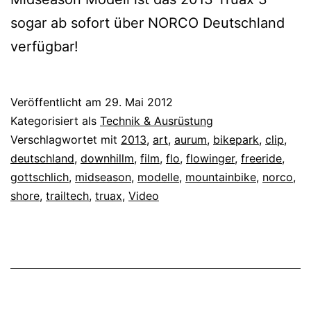
sogar ab sofort über NORCO Deutschland
verfügbar!
Veröffentlicht am
29. Mai 2012
Kategorisiert als
Technik & Ausrüstung
Verschlagwortet mit
2013
,
art
,
aurum
,
bikepark
,
clip
,
deutschland
,
downhillm
,
film
,
flo
,
flowinger
,
freeride
,
gottschlich
,
midseason
,
modelle
,
mountainbike
,
norco
,
shore
,
trailtech
,
truax
,
Video