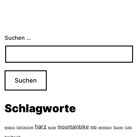
Suchen …
Schlagworte
harz
mountainbike
mtb
enduro
fahrtechnik
kurse
seminare
Touren
trails