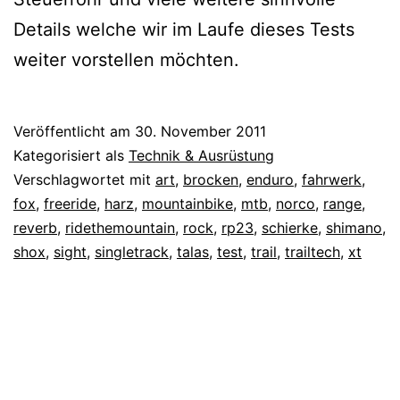
Details welche wir im Laufe dieses Tests
weiter vorstellen möchten.
Veröffentlicht am
30. November 2011
Kategorisiert als
Technik & Ausrüstung
Verschlagwortet mit
art
,
brocken
,
enduro
,
fahrwerk
,
fox
,
freeride
,
harz
,
mountainbike
,
mtb
,
norco
,
range
,
reverb
,
ridethemountain
,
rock
,
rp23
,
schierke
,
shimano
,
shox
,
sight
,
singletrack
,
talas
,
test
,
trail
,
trailtech
,
xt