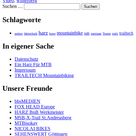
Video
,
winterberg
Suchen …
Schlagworte
harz
mountainbike
trailtech
mtb
enduro
fahrtechnik
kurse
seminare
Touren
trails
In eigener Sache
Datenschutz
Ein Harz Für MTB
Impressum
TRAILTECH Mountainbiking
Unsere Freunde
bbsMEDIEN
FOX HEAD Europe
HARZ BnB Werkmeister
MSB-X-Trail St.Andreasberg
MTBisokay
NICOLAI BIKES
SEHENSWERT Göttingen