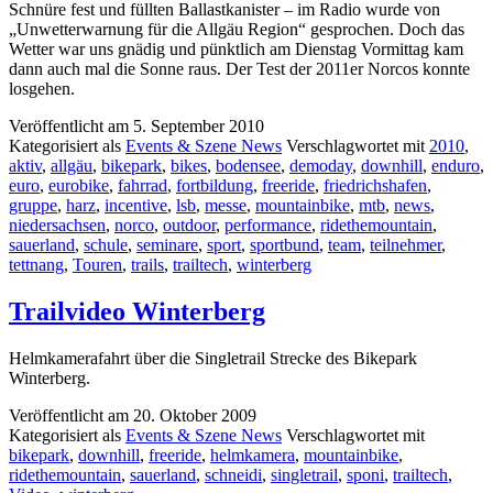
Schnüre fest und füllten Ballastkanister – im Radio wurde von
„Unwetterwarnung für die Allgäu Region“ gesprochen. Doch das
Wetter war uns gnädig und pünktlich am Dienstag Vormittag kam
dann auch mal die Sonne raus. Der Test der 2011er Norcos konnte
losgehen.
Veröffentlicht am
5. September 2010
Kategorisiert als
Events & Szene News
Verschlagwortet mit
2010
,
aktiv
,
allgäu
,
bikepark
,
bikes
,
bodensee
,
demoday
,
downhill
,
enduro
,
euro
,
eurobike
,
fahrrad
,
fortbildung
,
freeride
,
friedrichshafen
,
gruppe
,
harz
,
incentive
,
lsb
,
messe
,
mountainbike
,
mtb
,
news
,
niedersachsen
,
norco
,
outdoor
,
performance
,
ridethemountain
,
sauerland
,
schule
,
seminare
,
sport
,
sportbund
,
team
,
teilnehmer
,
tettnang
,
Touren
,
trails
,
trailtech
,
winterberg
Trailvideo Winterberg
Helmkamerafahrt über die Singletrail Strecke des Bikepark
Winterberg.
Veröffentlicht am
20. Oktober 2009
Kategorisiert als
Events & Szene News
Verschlagwortet mit
bikepark
,
downhill
,
freeride
,
helmkamera
,
mountainbike
,
ridethemountain
,
sauerland
,
schneidi
,
singletrail
,
sponi
,
trailtech
,