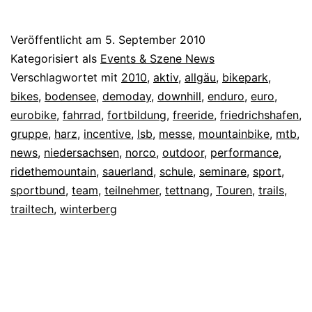
Veröffentlicht am
5. September 2010
Kategorisiert als
Events & Szene News
Verschlagwortet mit
2010
,
aktiv
,
allgäu
,
bikepark
,
bikes
,
bodensee
,
demoday
,
downhill
,
enduro
,
euro
,
eurobike
,
fahrrad
,
fortbildung
,
freeride
,
friedrichshafen
,
gruppe
,
harz
,
incentive
,
lsb
,
messe
,
mountainbike
,
mtb
,
news
,
niedersachsen
,
norco
,
outdoor
,
performance
,
ridethemountain
,
sauerland
,
schule
,
seminare
,
sport
,
sportbund
,
team
,
teilnehmer
,
tettnang
,
Touren
,
trails
,
trailtech
,
winterberg