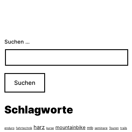
Suchen …
Schlagworte
harz
mountainbike
mtb
enduro
fahrtechnik
kurse
seminare
Touren
trails