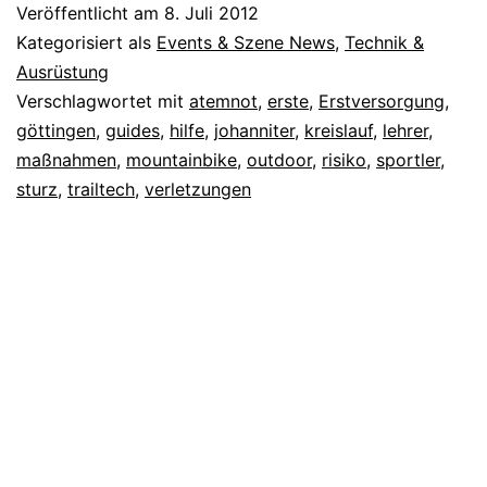
Veröffentlicht am
8. Juli 2012
Kategorisiert als
Events & Szene News
,
Technik &
Ausrüstung
Verschlagwortet mit
atemnot
,
erste
,
Erstversorgung
,
göttingen
,
guides
,
hilfe
,
johanniter
,
kreislauf
,
lehrer
,
maßnahmen
,
mountainbike
,
outdoor
,
risiko
,
sportler
,
sturz
,
trailtech
,
verletzungen