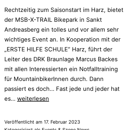
Rechtzeitig zum Saisonstart im Harz, bietet
der MSB-X-TRAIL Bikepark in Sankt
Andreasberg ein tolles und vor allem sehr
wichtiges Event an. In Kooperation mit der
„ERSTE HILFE SCHULE“ Harz, führt der
Leiter des DRK Braunlage Marcus Backes
mit allen Interessierten ein Notfalltraining
für MountainbikerInnen durch. Dann
passiert es doch… Fast jede und jeder hat
Notfalltraining
es…
weiterlesen
für
MTB
Veröffentlicht am
17. Februar 2023
Kategorisiert als
Events & Szene News