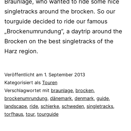
Braunlage, who wanted to ride some nice
singletracks around the brocken. So our
tourguide decided to ride our famous
„Brockenumrundung“, a daytrip around the
Brocken on the best singletracks of the
Harz region.
Veröffentlicht am
1. September 2013
Kategorisiert als
Touren
Verschlagwortet mit
braunlage
,
brocken
,
brockenumrundung
,
dänemark
,
denmark
,
guide
,
landscape
,
ride
,
schierke
,
schweden
,
singletracks
,
torfhaus
,
tour
,
tourguide