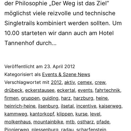
der Philosophie „Der Weg ist das Ziel“
möglichst viele reizvolle und technische
Singletrails kombiniert werden sollten. Um
10.00 starteten wir dann auch am Hotel
Tannenhof durch…
Veröffentlicht am
23. April 2012
Kategorisiert als
Events & Szene News
Verschlagwortet mit
2012
,
aktiv
,
cemex
,
crew
,
drübeck
,
eckerstausee
,
eckertal
,
events
,
fahrtechnik
,
firmen
,
gruppen
,
guiding
,
harz
,
harzburg
,
heine
,
heinrich-heine
,
ilsenburg
,
ilsetal
,
incentive
,
kaiserweg
,
kammweg
,
kantorkopf
,
klippen
,
kurse
,
level
,
molkenhaus
,
mountainbike
,
mtb
,
ostharz
,
pfade
,
Pionierweg
,
plessenburg
,
radau
,
scharfenstein
,