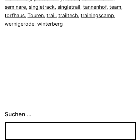
seminare
,
singletrack
,
singletrail
,
tannenhof
,
team
,
torfhaus
,
Touren
,
trail
,
trailtech
,
trainingscamp
,
wernigerode
,
winterberg
Suchen …