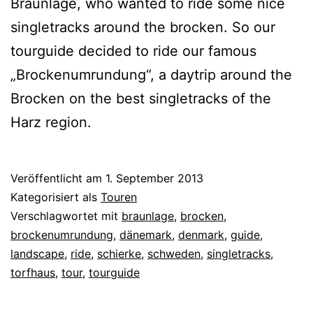
Braunlage, who wanted to ride some nice
singletracks around the brocken. So our
tourguide decided to ride our famous
„Brockenumrundung“, a daytrip around the
Brocken on the best singletracks of the
Harz region.
Veröffentlicht am
1. September 2013
Kategorisiert als
Touren
Verschlagwortet mit
braunlage
,
brocken
,
brockenumrundung
,
dänemark
,
denmark
,
guide
,
landscape
,
ride
,
schierke
,
schweden
,
singletracks
,
torfhaus
,
tour
,
tourguide