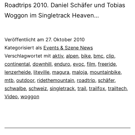
Roadtrips 2010. Daniel Schäfer und Tobias
Woggon im Singletrack Heaven…
Veröffentlicht am
27. Oktober 2010
Kategorisiert als
Events & Szene News
Verschlagwortet mit
aktiv
,
alpen
,
bike
,
bmc
,
clip
,
continental
,
downhill
,
enduro
,
evoc
,
film
,
freeride
,
lenzerheide
,
liteville
,
magura
,
maloja
,
mountainbike
,
mtb
,
outdoor
,
ridethemountain
,
roadtrip
,
schäfer
,
schwalbe
,
schweiz
,
singletrack
,
trail
,
trailfox
,
trailtech
,
Video
,
woggon