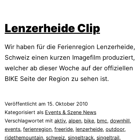
Lenzerheide Clip
Wir haben für die Ferienregion Lenzerheide,
Schweiz einen kurzen Imagefilm produziert,
welcher ab dieser Woche auf der offiziellen
BIKE Seite der Region zu sehen ist.
Veröffentlicht am
15. Oktober 2010
Kategorisiert als
Events & Szene News
Verschlagwortet mit
aktiv
,
alpen
,
bike
,
bmc
,
downhill
,
events
,
ferienregion
,
freeride
,
lenzerheide
,
outdoor
,
ridethemountain
,
schweiz
,
singeltrack
,
singeltrail
,