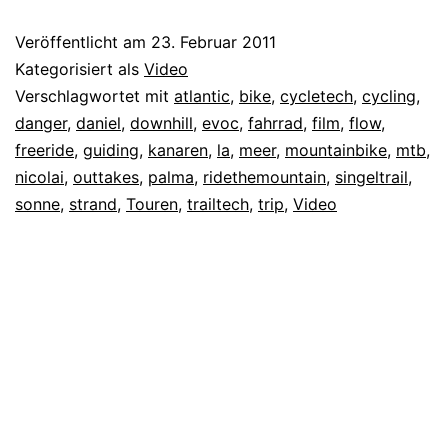
Veröffentlicht am
23. Februar 2011
Kategorisiert als
Video
Verschlagwortet mit
atlantic
,
bike
,
cycletech
,
cycling
,
danger
,
daniel
,
downhill
,
evoc
,
fahrrad
,
film
,
flow
,
freeride
,
guiding
,
kanaren
,
la
,
meer
,
mountainbike
,
mtb
,
nicolai
,
outtakes
,
palma
,
ridethemountain
,
singeltrail
,
sonne
,
strand
,
Touren
,
trailtech
,
trip
,
Video