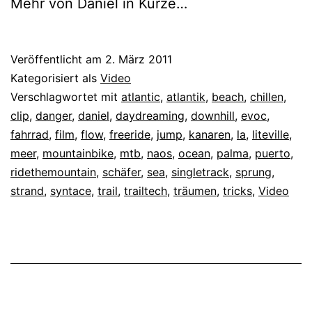
Mehr von Daniel in Kürze…
Veröffentlicht am
2. März 2011
Kategorisiert als
Video
Verschlagwortet mit
atlantic
,
atlantik
,
beach
,
chillen
,
clip
,
danger
,
daniel
,
daydreaming
,
downhill
,
evoc
,
fahrrad
,
film
,
flow
,
freeride
,
jump
,
kanaren
,
la
,
liteville
,
meer
,
mountainbike
,
mtb
,
naos
,
ocean
,
palma
,
puerto
,
ridethemountain
,
schäfer
,
sea
,
singletrack
,
sprung
,
strand
,
syntace
,
trail
,
trailtech
,
träumen
,
tricks
,
Video