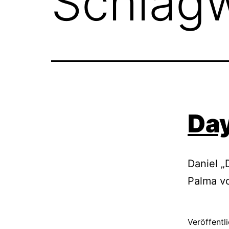
Schlag
Da
Daniel „
Palma vo
Veröffentl