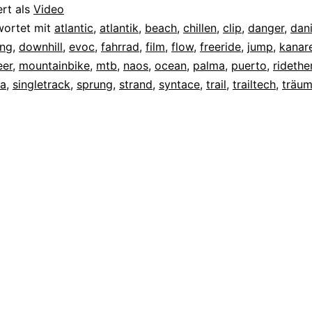
ert als
Video
wortet mit
atlantic
,
atlantik
,
beach
,
chillen
,
clip
,
danger
,
dani
ng
,
downhill
,
evoc
,
fahrrad
,
film
,
flow
,
freeride
,
jump
,
kanar
er
,
mountainbike
,
mtb
,
naos
,
ocean
,
palma
,
puerto
,
rideth
ea
,
singletrack
,
sprung
,
strand
,
syntace
,
trail
,
trailtech
,
träu