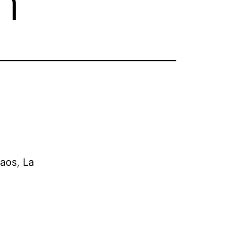
h
aos, La