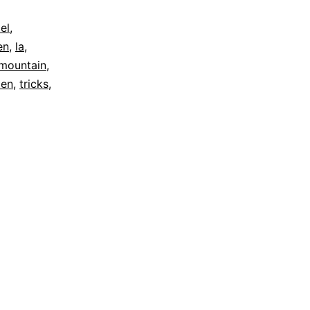
el
,
en
,
la
,
emountain
,
men
,
tricks
,