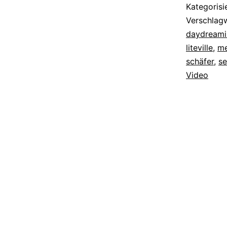
Kategorisi
Verschlag
daydreami
liteville
,
me
schäfer
,
s
Video