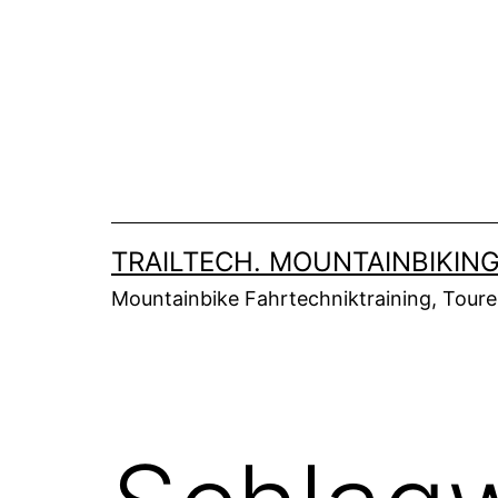
Zum
Inhalt
springen
TRAILTECH. MOUNTAINBIKING
Mountainbike Fahrtechniktraining, Tour