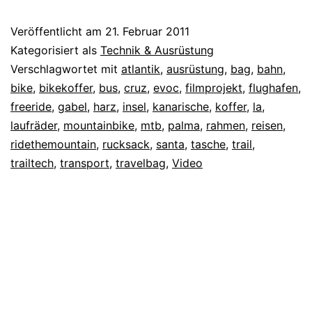
Veröffentlicht am
21. Februar 2011
Kategorisiert als
Technik & Ausrüstung
Verschlagwortet mit
atlantik
,
ausrüstung
,
bag
,
bahn
,
bike
,
bikekoffer
,
bus
,
cruz
,
evoc
,
filmprojekt
,
flughafen
,
freeride
,
gabel
,
harz
,
insel
,
kanarische
,
koffer
,
la
,
laufräder
,
mountainbike
,
mtb
,
palma
,
rahmen
,
reisen
,
ridethemountain
,
rucksack
,
santa
,
tasche
,
trail
,
trailtech
,
transport
,
travelbag
,
Video