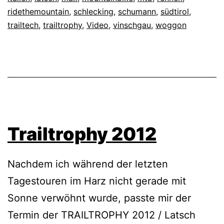
ridethemountain
,
schlecking
,
schumann
,
südtirol
,
trailtech
,
trailtrophy
,
Video
,
vinschgau
,
woggon
Trailtrophy 2012
Nachdem ich während der letzten
Tagestouren im Harz nicht gerade mit
Sonne verwöhnt wurde, passte mir der
Termin der TRAILTROPHY 2012 / Latsch