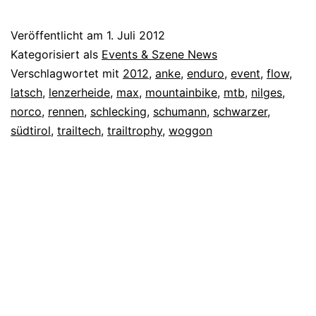
Veröffentlicht am
1. Juli 2012
Kategorisiert als
Events & Szene News
Verschlagwortet mit
2012
,
anke
,
enduro
,
event
,
flow
,
latsch
,
lenzerheide
,
max
,
mountainbike
,
mtb
,
nilges
,
norco
,
rennen
,
schlecking
,
schumann
,
schwarzer
,
südtirol
,
trailtech
,
trailtrophy
,
woggon