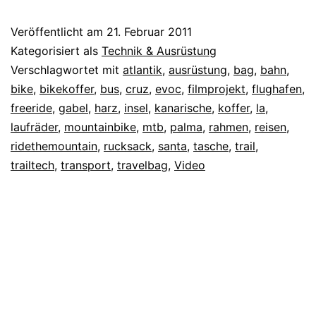
Veröffentlicht am
21. Februar 2011
Kategorisiert als
Technik & Ausrüstung
Verschlagwortet mit
atlantik
,
ausrüstung
,
bag
,
bahn
,
bike
,
bikekoffer
,
bus
,
cruz
,
evoc
,
filmprojekt
,
flughafen
,
freeride
,
gabel
,
harz
,
insel
,
kanarische
,
koffer
,
la
,
laufräder
,
mountainbike
,
mtb
,
palma
,
rahmen
,
reisen
,
ridethemountain
,
rucksack
,
santa
,
tasche
,
trail
,
trailtech
,
transport
,
travelbag
,
Video