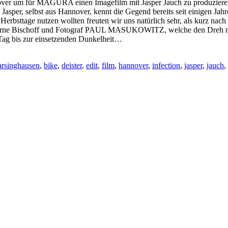
over um für MAGURA einen Imagefilm mit Jasper Jauch zu produzieren
. Jasper, selbst aus Hannover, kennt die Gegend bereits seit einigen J
n Herbsttage nutzen wollten freuten wir uns natürlich sehr, als kurz
n Arne Bischoff und Fotograf PAUL MASUKOWITZ, welche den Dreh mi
 Tag bis zur einsetzenden Dunkelheit…
arsinghausen
,
bike
,
deister
,
edit
,
film
,
hannover
,
infection
,
jasper
,
jauch
,