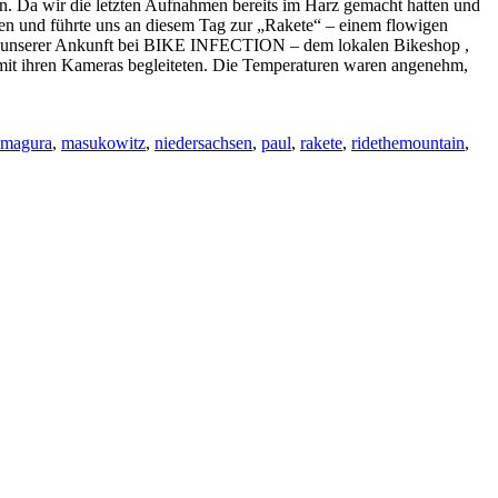
. Da wir die letzten Aufnahmen bereits im Harz gemacht hatten und
ahren und führte uns an diesem Tag zur „Rakete“ – einem flowigen
 nach unserer Ankunft bei BIKE INFECTION – dem lokalen Bikeshop ,
t ihren Kameras begleiteten. Die Temperaturen waren angenehm,
magura
,
masukowitz
,
niedersachsen
,
paul
,
rakete
,
ridethemountain
,