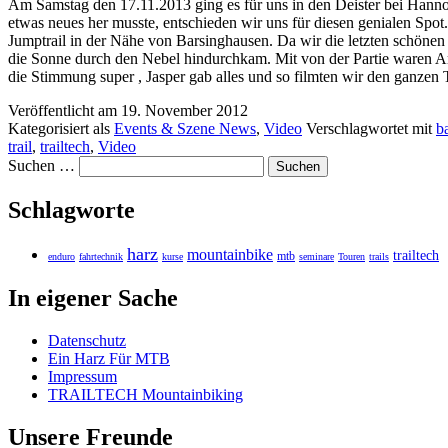
Am Samstag den 17.11.2013 ging es für uns in den Deister bei Hann
etwas neues her musste, entschieden wir uns für diesen genialen Spot
Jumptrail in der Nähe von Barsinghausen. Da wir die letzten schöne
die Sonne durch den Nebel hindurchkam. Mit von der Partie ware
die Stimmung super , Jasper gab alles und so filmten wir den ganzen
Veröffentlicht am
19. November 2012
Kategorisiert als
Events & Szene News
,
Video
Verschlagwortet mit
b
trail
,
trailtech
,
Video
Suchen …
Schlagworte
harz
mountainbike
trailtech
mtb
enduro
fahrtechnik
kurse
seminare
Touren
trails
In eigener Sache
Datenschutz
Ein Harz Für MTB
Impressum
TRAILTECH Mountainbiking
Unsere Freunde