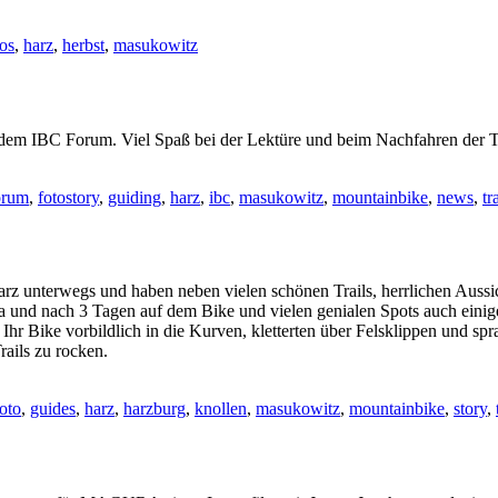
tos
,
harz
,
herbst
,
masukowitz
s dem IBC Forum. Viel Spaß bei der Lektüre und beim Nachfahren der T
orum
,
fotostory
,
guiding
,
harz
,
ibc
,
masukowitz
,
mountainbike
,
news
,
tr
Harz unterwegs und haben neben vielen schönen Trails, herrlichen Aus
 und nach 3 Tagen auf dem Bike und vielen genialen Spots auch einige
Ihr Bike vorbildlich in die Kurven, kletterten über Felsklippen und s
rails zu rocken.
foto
,
guides
,
harz
,
harzburg
,
knollen
,
masukowitz
,
mountainbike
,
story
,